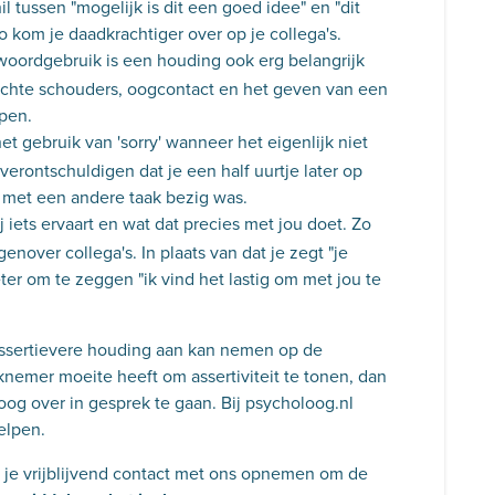
il tussen "mogelijk is dit een goed idee" en "dit
o kom je daadkrachtiger over op je collega's.
 woordgebruik is een houding ook erg belangrijk
chte schouders, oogcontact en het geven van een
pen.
t gebruik van 'sorry' wanneer het eigenlijk niet
e verontschuldigen dat je een half uurtje later op
e met een andere taak bezig was.
ij iets ervaart en wat dat precies met jou doet. Zo
enover collega's. In plaats van dat je zegt "je
ter om te zeggen "ik vind het lastig om met jou te
assertievere houding aan kan nemen op de
rknemer moeite heeft om assertiviteit te tonen, dan
oog over in gesprek te gaan. Bij psycholoog.nl
elpen.
n je vrijblijvend contact met ons opnemen om de