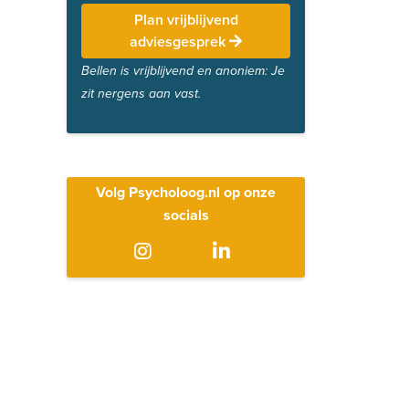
Plan vrijblijvend
adviesgesprek
Bellen is vrijblijvend en anoniem: Je
zit nergens aan vast.
Volg Psycholoog.nl op onze
socials