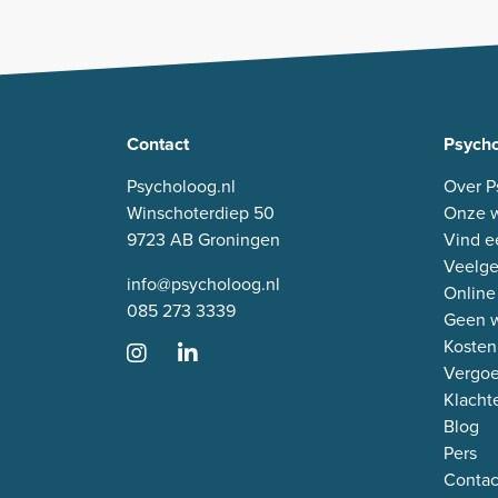
Contact
Psycho
Psycholoog.nl
Over P
Winschoterdiep 50
Onze w
9723 AB Groningen
Vind e
Veelge
info@psycholoog.nl
Online
085 273 3339
Geen w
Kosten
Vergo
Klacht
Blog
Pers
Contac