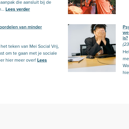
anpak die aansluit bij de
e…
Lees verder
 voordelen van minder
Psy
we
is?
(2
het teken van Mei Social Vrij,
He
t om te gaan met je sociale
men
er hier meer over!
Lees
Wa
hie