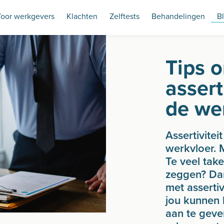
oor werkgevers
Klachten
Zelftests
Behandelingen
B
Tips 
assert
de we
Assertivitei
werkvloer. M
Te veel tak
zeggen? Dan
met assertiv
jou kunnen 
aan te geven