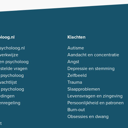
loog.nl
Klachten
sycholoog.nl
Autisme
erkwijze
Aandacht en concentratie
en psycholoog
Angst
stelde vragen
Depressie en stemming
 psycholoog
Zelfbeeld
achtlijst
Trauma
 psycholoog
Slaapproblemen
edingen
Levensvragen en zingeving
enregeling
Persoonlijkheid en patronen
Burn-out
Obsessies en dwang
t