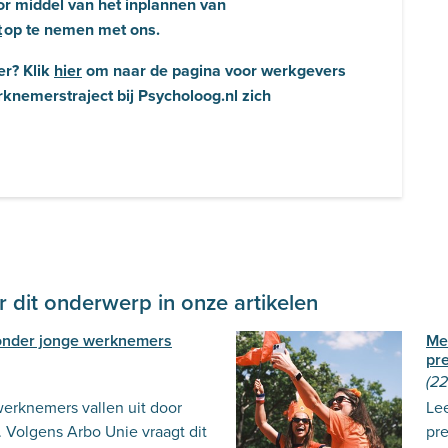
or middel van het inplannen van
t
op te nemen met ons.
er? Klik
hier
om naar de pagina voor werkgevers
rknemerstraject bij Psycholoog.nl zich
 dit onderwerp in onze artikelen
onder jonge werknemers
Me
pre
(2
erknemers vallen uit door
Le
 Volgens Arbo Unie vraagt dit
pr