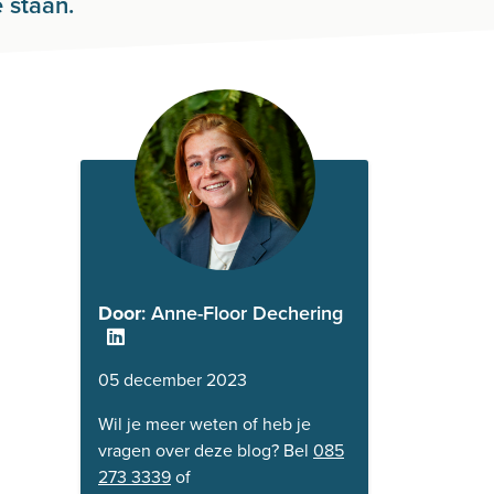
 staan.
Door
: Anne-Floor Dechering
05 december 2023
Wil je meer weten of heb je
vragen over deze blog? Bel
085
273 3339
of