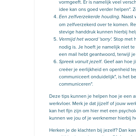
vormgeeft. Er is namelijk veel versch
idee kan ons goed verder helpen". Z
. Naast
Een zelfverzekerde houding
om zelfverzekerd over te komen. Re
stevige handdruk kunnen hierbij hel
Stop met he
Vermijd het woord 'sorry'.
nodig is. Je hoeft je namelijk niet t
een mail hebt geantwoord, terwijl j
. Geef aan hoe j
Spreek vanuit jezelf
creëer je eerlijkheid en openheid teg
communiceert onduidelijk", is het be
communiceren".
Deze tips kunnen je helpen hoe je een 
werkvloer. Merk je dat jijzelf of jouw we
kan het fijn zijn om hier met een psychol
kunnen we jou of je werknemer hierbij h
Herken je de klachten bij jezelf? Dan ka