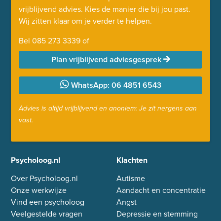
vrijblijvend advies. Kies de manier die bij jou past.
Wij zitten klaar om je verder te helpen.
Bel
085 273 3339
of
Plan vrijblijvend adviesgesprek
WhatsApp: 06 4851 6543
Advies is altijd vrijblijvend en anoniem: Je zit nergens aan
vast.
Psycholoog.nl
Klachten
Over Psycholoog.nl
Autisme
Onze werkwijze
Aandacht en concentratie
Vind een psycholoog
Angst
Veelgestelde vragen
Depressie en stemming