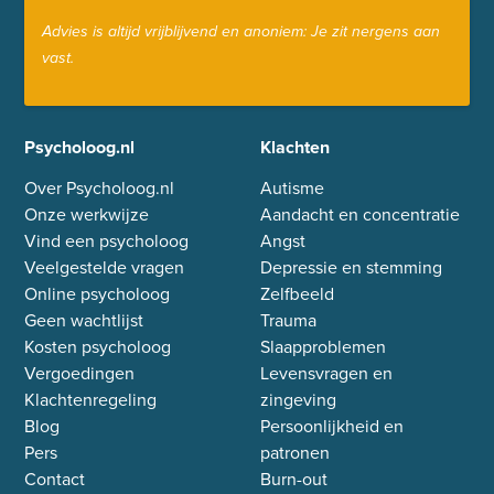
Advies is altijd vrijblijvend en anoniem: Je zit nergens aan
vast.
Psycholoog.nl
Klachten
Over Psycholoog.nl
Autisme
Onze werkwijze
Aandacht en concentratie
Vind een psycholoog
Angst
Veelgestelde vragen
Depressie en stemming
Online psycholoog
Zelfbeeld
Geen wachtlijst
Trauma
Kosten psycholoog
Slaapproblemen
Vergoedingen
Levensvragen en
Klachtenregeling
zingeving
Blog
Persoonlijkheid en
Pers
patronen
Contact
Burn-out