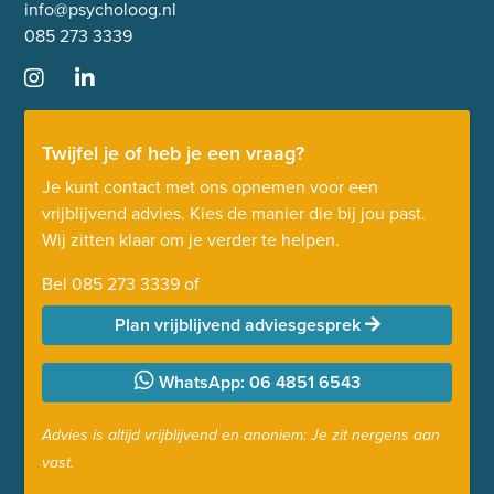
info@psycholoog.nl
085 273 3339
Twijfel je of heb je een vraag?
Je kunt contact met ons opnemen voor een
vrijblijvend advies. Kies de manier die bij jou past.
Wij zitten klaar om je verder te helpen.
Bel
085 273 3339
of
Plan vrijblijvend adviesgesprek
WhatsApp: 06 4851 6543
Advies is altijd vrijblijvend en anoniem: Je zit nergens aan
vast.