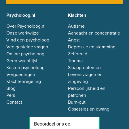
Psycholoog.nl
Klachten
Over Psycholoog.nl
Autisme
Onze werkwijze
Aandacht en concentratie
Vind een psycholoog
Angst
Veelgestelde vragen
Depressie en stemming
Online psycholoog
Zelfbeeld
Geen wachtlijst
Trauma
Kosten psycholoog
Slaapproblemen
Vergoedingen
Levensvragen en
Klachtenregeling
zingeving
Blog
Persoonlijkheid en
Pers
patronen
Contact
Burn-out
Obsessies en dwang