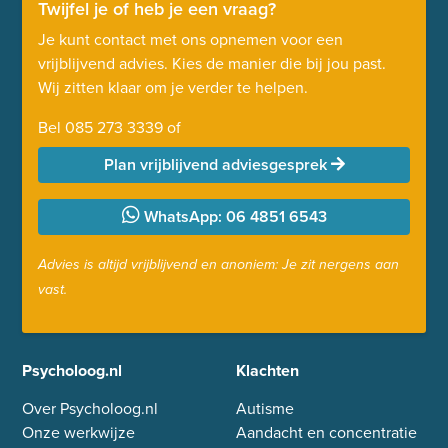
Twijfel je of heb je een vraag?
Je kunt contact met ons opnemen voor een
vrijblijvend advies. Kies de manier die bij jou past.
Wij zitten klaar om je verder te helpen.
Bel
085 273 3339
of
Plan vrijblijvend adviesgesprek
WhatsApp: 06 4851 6543
Advies is altijd vrijblijvend en anoniem: Je zit nergens aan
vast.
Psycholoog.nl
Klachten
Over Psycholoog.nl
Autisme
Onze werkwijze
Aandacht en concentratie