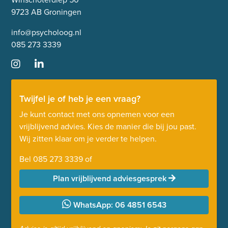
9723 AB Groningen
info@psycholoog.nl
085 273 3339
Twijfel je of heb je een vraag?
Je kunt contact met ons opnemen voor een
vrijblijvend advies. Kies de manier die bij jou past.
Wij zitten klaar om je verder te helpen.
Bel
085 273 3339
of
Plan vrijblijvend adviesgesprek
WhatsApp: 06 4851 6543