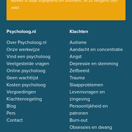
Advies is altijd vrijblijvend en anoniem: Je zit nergens aan
vast.
Psycholoog.nl
Klachten
Over Psycholoog.nl
Autisme
Onze werkwijze
Aandacht en concentratie
Vind een psycholoog
Angst
Veelgestelde vragen
Depressie en stemming
Online psycholoog
Zelfbeeld
Geen wachtlijst
Trauma
Kosten psycholoog
Slaapproblemen
Vergoedingen
Levensvragen en
Klachtenregeling
zingeving
Blog
Persoonlijkheid en
Pers
patronen
Contact
Burn-out
Obsessies en dwang