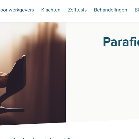
oor werkgevers
Klachten
Zelftests
Behandelingen
B
Parafi