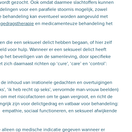
p wordt gezocht. Ook omdat daarmee slachtoffers kunnen
elingen voor een parafiele stoornis mogelijk, zowel
che behandeling kan eventueel worden aangevuld met
 gedragstherapie
en medicamenteuze behandeling het
n die een seksueel delict hebben begaan, of hier zelf
eld voor hulp. Wanneer er een seksueel delict heeft
op het beveiligen van de samenleving, door specifieke
zich daarnaast richten op ‘cure’, ‘care’ en ‘control’:
t de inhoud van irrationele gedachten en overtuigingen
ks’, ‘ik heb recht op seks’, vervormde man-vrouw beelden)
m met risicofactoren om te gaan vergroot, en richt de
ngrijk zijn voor delictgedrag en vatbaar voor behandeling:
, empathie, sociaal functioneren, en seksueel afwijkende
 alleen op medische indicatie gegeven wanneer er