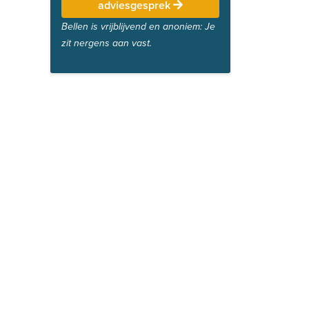
adviesgesprek
Bellen is vrijblijvend en anoniem: Je
zit nergens aan vast.