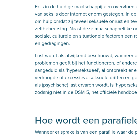
Er is in de huidige maatschappij een overvloed
van seks is door internet enorm gestegen. In d
om hulp omdat zij teveel seksuele onrust en tev
zelfbeheersing. Naast deze maatschappelijke o
sociale, culturele en situationele factoren een
en gedragingen.
Lust wordt als afwijkend beschouwd, wanneer er 
problemen geeft bij het functioneren, of ande
aangeduid als ‘hyperseksueel’, al ontbreekt er 
verhoogde of excessieve seksuele driften en g
als (psychische) last ervaren wordt, is ‘hypersek
zodanig niet in de DSM-5, het officiële handboek
Hoe wordt een parafiel
Wanneer er sprake is van een parafilie waar de