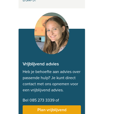
Vrijblijvend advies
Heb je behoefte aan advies over
passende hulp? Je kunt direct
contact met ons opnemen voor
een vrijblijvend advies.
Bel 085 273 3339 of
Plan vrijblijvend