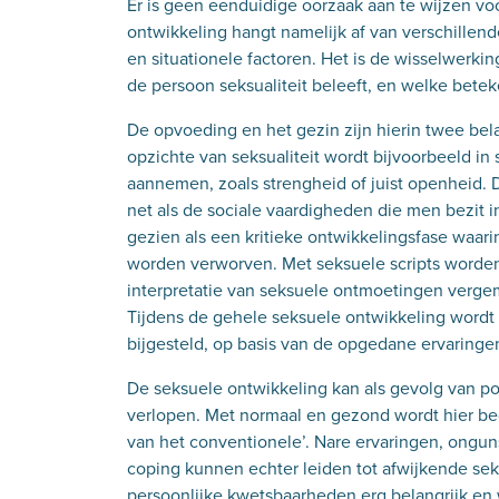
Er is geen eenduidige oorzaak aan te wijzen voo
ontwikkeling hangt namelijk af van verschillend
en situationele factoren. Het is de wisselwerki
de persoon seksualiteit beleeft, en welke bete
De opvoeding en het gezin zijn hierin twee bel
opzichte van seksualiteit wordt bijvoorbeeld i
aannemen, zoals strengheid of juist openheid. D
net als de sociale vaardigheden die men bezit i
gezien als een kritieke ontwikkelingsfase waar
worden verworven. Met seksuele scripts worden
interpretatie van seksuele ontmoetingen verge
Tijdens de gehele seksuele ontwikkeling wordt 
bijgesteld, op basis van de opgedane ervaringe
De seksuele ontwikkeling kan als gevolg van p
verlopen. Met normaal en gezond wordt hier be
van het conventionele’. Nare ervaringen, ongu
coping kunnen echter leiden tot afwijkende se
persoonlijke kwetsbaarheden erg belangrijk en