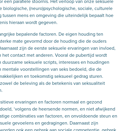
r een parafiele stoornis. Het verloop van onze seksuele
e biologische, (neuro)psychologische, sociale, culturele
ng tussen mens en omgeving die uiteindelijk bepaalt hoe
kenis hieraan wordt gegeven.
angrijke bepalende factoren. De eigen houding ten
n sterke mate gevormd door de houding die de ouders
aarnaast zijn de eerste seksuele ervaringen van invloed,
n het contact met anderen. Vooral de pubertijd wordt
in duurzame seksuele scripts, interesses en houdingen
 mentale voorstellingen van seks bedoeld, die de
makkelijken en toekomstig seksueel gedrag sturen.
zowel de beleving als de betekenis van seksualiteit
n.
ositieve ervaringen en factoren normaal en gezond
doeld, ‘volgens de heersende normen, en niet afwijkend
nstige combinaties van factoren, en onvoldoende steun en
ksuele gevoelens en gedragingen. Daarnaast zijn
 worden ook een gebrek aan sociale competentie, gebrek