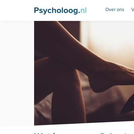
Over ons
V