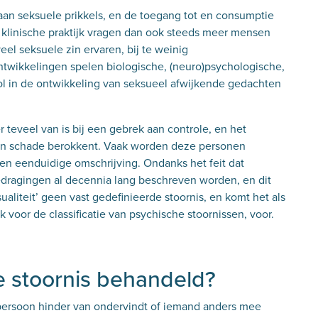
 aan seksuele prikkels, en de toegang tot en consumptie
e klinische praktijk vragen dan ook steeds meer mensen
eel seksuele zin ervaren, bij te weinig
ntwikkelingen spelen biologische, (neuro)psychologische,
 rol in de ontwikkeling van seksueel afwijkende gedachten
teveel van is bij een gebrek aan controle, en het
ren schade berokkent. Vaak worden deze personen
een eenduidige omschrijving. Ondanks het feit dat
edragingen al decennia lang beschreven worden, en dit
sualiteit’ geen vast gedefinieerde stoornis, en komt het als
 voor de classificatie van psychische stoornissen, voor.
e stoornis behandeld?
 persoon hinder van ondervindt of iemand anders mee