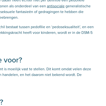
der heeft echter niet per definitie een pedofiele
rtonen als onderdeel van een
antisociale
generalistische
e seksuele fantasieën of gedragingen te hebben die
meebrengen.
chil bestaat tussen pedofilie en ‘pedoseksualiteit’, en een
rekkingskracht heeft voor kinderen, wordt er in de DSM-5
e voor?
t is moeilijk vast te stellen. Dit komt omdat velen deze
len handelen, en het daarom niet bekend wordt. De
t?