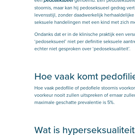
een
genoemd. Een pedoseksuele da
pedoseksueel
stoornis, maar kan hij pedoseksueel gedrag ve
levensstijl, zonder daadwerkelijk herhaaldelijk
seksuele handelingen met een kind met zich 
Ondanks dat er in de klinische praktijk een vers
‘pedoseksueel’ niet per definitie seksuele aant
echter niet gesproken over ‘pedoseksualiteit’.
Hoe vaak komt pedofili
Hoe vaak pedofilie of pedofiele stoornis voorkom
voorkeur nooit zullen uitspreken of ernaar zul
maximale geschatte prevalentie is 5%.
Wat is hyperseksualitei