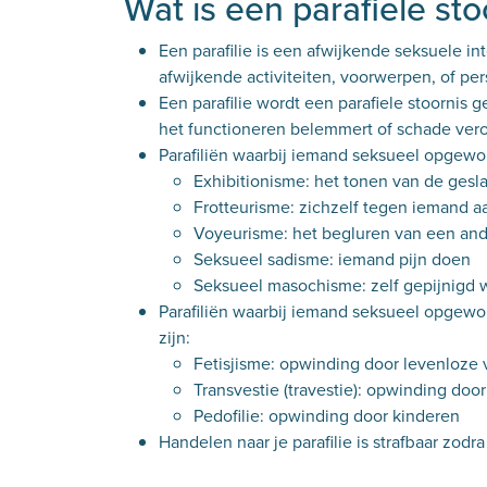
Wat is een parafiele sto
Een parafilie is een afwijkende seksuele 
afwijkende activiteiten, voorwerpen, of per
Een parafilie wordt een parafiele stoorni
het functioneren belemmert of schade ver
Parafiliën waarbij iemand seksueel opgewon
Exhibitionisme: het tonen van de gesl
Frotteurisme: zichzelf tegen iemand a
Voyeurisme: het begluren van een and
Seksueel sadisme: iemand pijn doen
Seksueel masochisme: zelf gepijnigd
Parafiliën waarbij iemand seksueel opgew
zijn:
Fetisjisme: opwinding door levenloze
Transvestie (travestie): opwinding do
Pedofilie: opwinding door kinderen
Handelen naar je parafilie is strafbaar zod