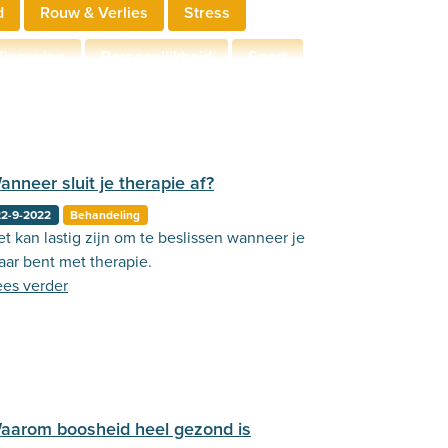
d
Rouw & Verlies
Stress
Zingeving
Persoonlijkheid
Sport
derschap
Communicatie
anneer sluit je therapie af?
22-9-2022
Behandeling
t kan lastig zijn om te beslissen wanneer je
aar bent met therapie.
ees verder
aarom boosheid heel gezond is