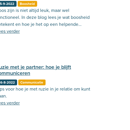
5-9-2022
Boosheid
os zijn is niet altijd leuk, maar wel
unctioneel. In deze blog lees je wat boosheid
etekent en hoe je het op een helpende
nier inzet.
ees verder
uzie met je partner: hoe je blijft
ommuniceren
26-8-2022
Communicatie
ps voor hoe je met ruzie in je relatie om kunt
aan.
ees verder