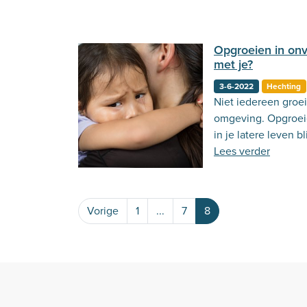
Opgroeien in onv
met je?
3-6-2022
Hechting
Niet iedereen groei
omgeving. Opgroeie
in je latere leven 
Lees verder
Vorige
1
...
7
8