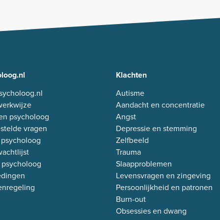
loog.nl
Klachten
sycholoog.nl
Autisme
erkwijze
Aandacht en concentratie
en psycholoog
Angst
stelde vragen
Depressie en stemming
 psycholoog
Zelfbeeld
achtlijst
Trauma
 psycholoog
Slaapproblemen
edingen
Levensvragen en zingeving
enregeling
Persoonlijkheid en patronen
Burn-out
Obsessies en dwang