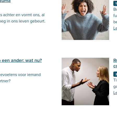
trauma
1
Bo
ns achter en vormt ons, al
f
oeg in ons leven gebeurt.
b
ma
L
p een ander: wat nu?
R
c
gevoelens voor iemand
Ti
rtner?
g
L