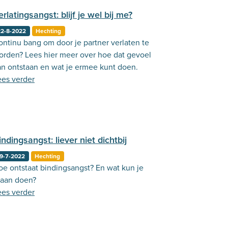
erlatingsangst: blijf je wel bij me?
22-8-2022
Hechting
ontinu bang om door je partner verlaten te
orden? Lees hier meer over hoe dat gevoel
an ontstaan en wat je ermee kunt doen.
ees verder
indingsangst: liever niet dichtbij
9-7-2022
Hechting
oe ontstaat bindingsangst? En wat kun je
raan doen?
ees verder