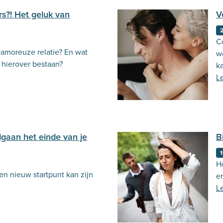
s?! Het geluk van
V
C
amoreuze relatie? En wat
w
 hierover bestaan?
k
L
gaan het einde van je
B
1
H
n nieuw startpunt kan zijn
e
L