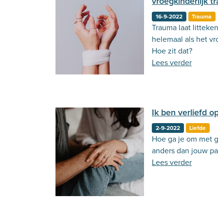
vroegkinderlijk 
16-9-2022
Trauma
Trauma laat litteke
helemaal als het vr
Hoe zit dat?
Lees verder
Ik ben verliefd o
2-9-2022
Liefde
Hoe ga je om met 
anders dan jouw pa
Lees verder