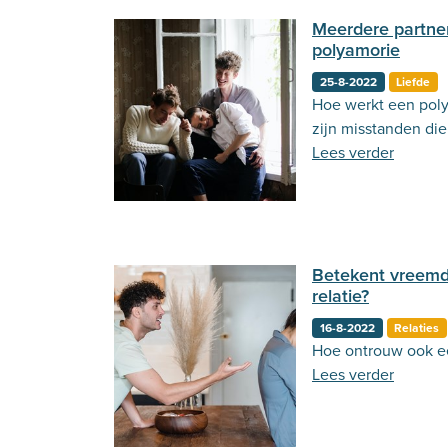
Meerdere partner
polyamorie
25-8-2022
Liefde
Hoe werkt een poly
zijn misstanden die
Lees verder
Betekent vreemd
relatie?
16-8-2022
Relaties
Hoe ontrouw ook ee
Lees verder