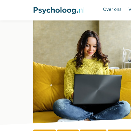
Over ons
V