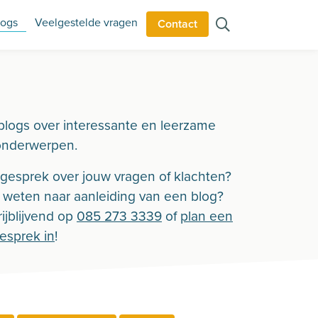
logs
Veelgestelde vragen
Contact
blogs over interessante en leerzame
onderwerpen.
n gesprek over jouw vragen of klachten?
r weten naar aanleiding van een blog?
ijblijvend op
085 273 3339
of
plan een
gesprek in
!