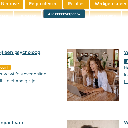
 Neurose
Eetproblemen
Relaties
Werkgerelateer
Alle onderwerpen
hten
Ouderen
Neuropsychologie
Verslaving
Actueel
Stemming
Psycholoog.nl
Emoties
Ou
bij een psycholoog:
W
He
oog.nl
uw twijfels over online
kl
ijk niet nodig zijn.
L
impact van
W