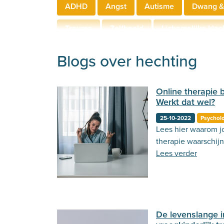
ADHD
Angst
Autisme
Dwang &
Trauma
Zelfbeeld
Lichamelijke klac
Hechting
Welzijn
Behandeling
Blogs over hechting
Online therapie 
Werkt dat wel?
25-10-2022
Psychol
Lees hier waarom jo
therapie waarschijnl
Lees verder
De levenslange 