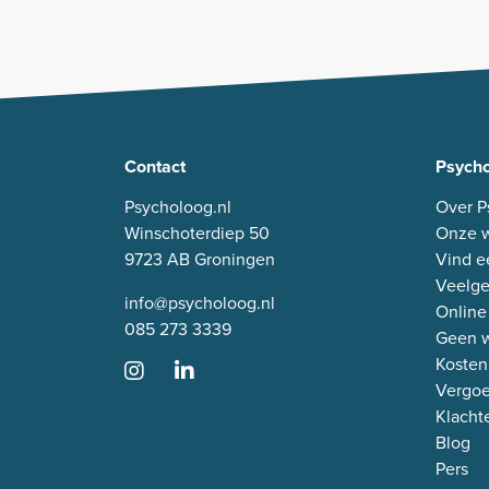
Contact
Psycho
Psycholoog.nl
Over P
Winschoterdiep 50
Onze w
9723 AB Groningen
Vind e
Veelge
info@psycholoog.nl
Online
085 273 3339
Geen w
Kosten
Vergo
Klacht
Blog
Pers