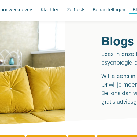
oor werkgevers
Klachten
Zelftests
Behandelingen
B
Blogs
Lees in onze 
psychologie-
Wil je eens i
Of wil je mee
Bel ons dan vr
gratis advies