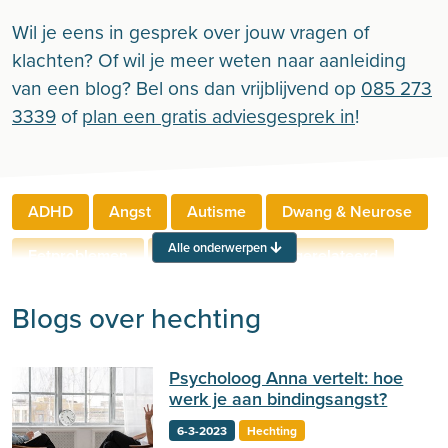
Wil je eens in gesprek over jouw vragen of
klachten? Of wil je meer weten naar aanleiding
van een blog? Bel ons dan vrijblijvend op
085 273
3339
of
plan een gratis adviesgesprek in
!
ADHD
Angst
Autisme
Dwang & Neurose
Alle onderwerpen
Eetproblemen
Relaties
Werkgerelateerd
Rouw & Verlies
Stress
Trauma
Zelfbeeld
Blogs over hechting
Lichamelijke klachten
Ouderen
Psycholoog Anna vertelt: hoe
Neuropsychologie
Verslaving
Zingeving
werk je aan bindingsangst?
Persoonlijkheid
Sport
Hechting
Welzijn
6-3-2023
Hechting