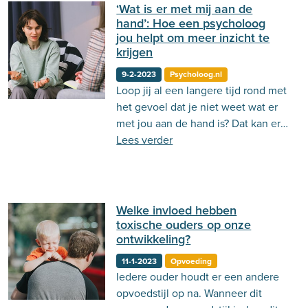
verslavingsproblemen.
‘Wat is er met mij aan de
hand’: Hoe een psycholoog
jou helpt om meer inzicht te
krijgen
9-2-2023
Psycholoog.nl
Loop jij al een langere tijd rond met
het gevoel dat je niet weet wat er
met jou aan de hand is? Dat kan erg
verwarrend, eenzaam en ook wel
Lees verder
eng zijn. Lees in deze blog hoe een
psycholoog jou hierbij kan helpen.
Welke invloed hebben
toxische ouders op onze
ontwikkeling?
11-1-2023
Opvoeding
Iedere ouder houdt er een andere
opvoedstijl op na. Wanneer dit