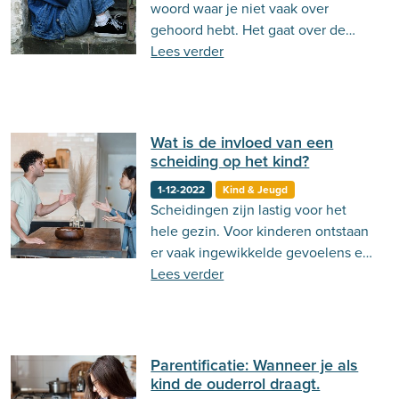
woord waar je niet vaak over
gehoord hebt. Het gaat over de
angst om alleen te zijn en voor
Lees verder
eenzaamheid. Dit is waarschijnlijk
een herkenbaar gevoel voor
iedereen. Alleen gaat deze angst
bij mensen met isolofobie nog
Wat is de invloed van een
dieper. Lees hier meer over!
scheiding op het kind?
1-12-2022
Kind & Jeugd
Scheidingen zijn lastig voor het
hele gezin. Voor kinderen ontstaan
er vaak ingewikkelde gevoelens en
gedachten met soms negatieve
Lees verder
gevolgen.
Parentificatie: Wanneer je als
kind de ouderrol draagt.