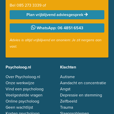
Bel
085 273 3339
of
Plan vrijblijvend adviesgesprek
WhatsApp: 06 4851 6543
Advies is altijd vrijblijvend en anoniem: Je zit nergens aan
vast.
Psycholoog.nl
Klachten
Over Psycholoog.nl
Autisme
Onze werkwijze
Aandacht en concentratie
Vind een psycholoog
Angst
Veelgestelde vragen
Depressie en stemming
Online psycholoog
Zelfbeeld
Geen wachtlijst
Trauma
Kosten psycholoog
Slaapproblemen