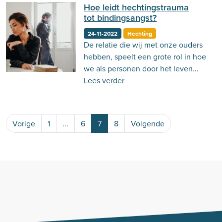
Hoe leidt hechtingstrauma
tot bindingsangst?
24-11-2022
Hechting
De relatie die wij met onze ouders
hebben, speelt een grote rol in hoe
we als personen door het leven
heen bewegen. Het beïnvloedt een
Lees verder
van de allerbelangrijkste aspecten
van ons leven, namelijk het vormen
en behouden van waardevolle
Vorige
1
...
6
7
8
Volgende
relaties.