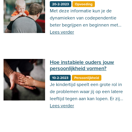
20-2-2023
Opvoeding
Met deze informatie kun je de
dynamieken van codependentie
beter begrijpen en beginnen met
het creëren van gezondere, meer
Lees verder
evenwichtige relaties in je leven.
Hoe instabiele ouders jouw
persoonlijkheid vormen?
10-2-2023
Persoonlijkheid
Je kindertijd speelt een grote rol in
de problemen waar jij op een latere
leeftijd tegen aan kan lopen. Er zijn
best veel kinderen die opgroeien in
Lees verder
onstabiele thuissituaties zoals
kinderen met een ouder met
psychische of