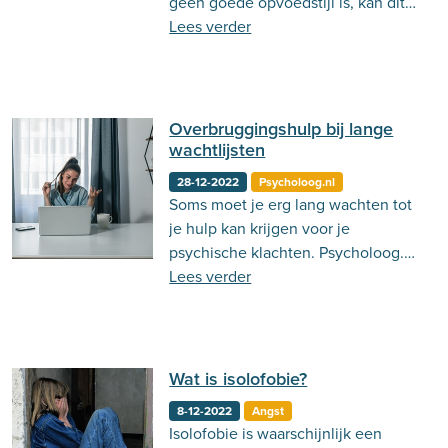
geen goede opvoedstijl is, kan dit
invloed hebben op de ontwikkeling
Lees verder
van het kind. Lees er hier meer
over!
Overbruggingshulp bij lange
wachtlijsten
28-12-2022
Psycholoog.nl
Soms moet je erg lang wachten tot
je hulp kan krijgen voor je
psychische klachten. Psycholoog.nl
kan jou helpen om de tijd tussen de
Lees verder
wachtlijst en hulp te overbruggen.
Wat is isolofobie?
8-12-2022
Angst
Isolofobie is waarschijnlijk een