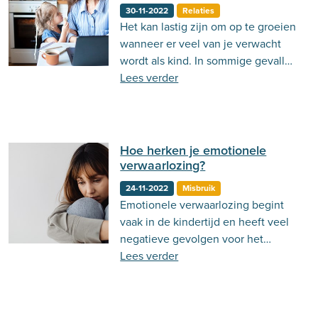
30-11-2022
Relaties
Het kan lastig zijn om op te groeien
wanneer er veel van je verwacht
wordt als kind. In sommige gevallen
spreken we dan van parentificatie.
Lees verder
Hoe herken je emotionele
verwaarlozing?
24-11-2022
Misbruik
Emotionele verwaarlozing begint
vaak in de kindertijd en heeft veel
negatieve gevolgen voor het
verloop van je verdere leven. Lees
Lees verder
er hier meer over!