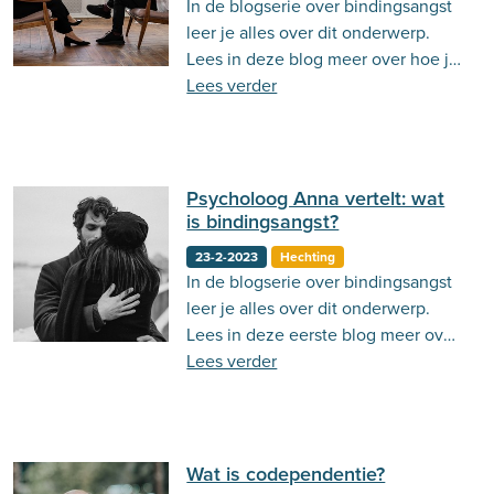
In de blogserie over bindingsangst
Behandeling
Actueel
Stemming
leer je alles over dit onderwerp.
Lees in deze blog meer over hoe je
Psycholoog.nl
Emoties
Ouderschap
jouw valkuilen en patronen in kaart
Lees verder
brengt met een
Communicatie
casusconceptualisatie.
Psycholoog Anna vertelt: wat
is bindingsangst?
23-2-2023
Hechting
In de blogserie over bindingsangst
leer je alles over dit onderwerp.
Lees in deze eerste blog meer over
wat het is, hoe het ontstaat en hoe
Lees verder
het zich kan uiten.
Wat is codependentie?