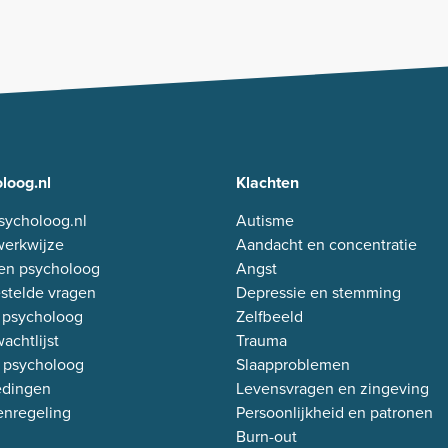
loog.nl
Klachten
sycholoog.nl
Autisme
erkwijze
Aandacht en concentratie
en psycholoog
Angst
stelde vragen
Depressie en stemming
 psycholoog
Zelfbeeld
achtlijst
Trauma
 psycholoog
Slaapproblemen
edingen
Levensvragen en zingeving
enregeling
Persoonlijkheid en patronen
Burn-out