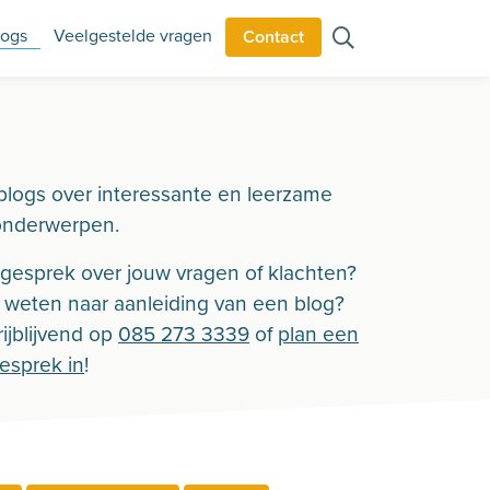
logs
Veelgestelde vragen
Contact
blogs over interessante en leerzame
onderwerpen.
n gesprek over jouw vragen of klachten?
r weten naar aanleiding van een blog?
ijblijvend op
085 273 3339
of
plan een
gesprek in
!