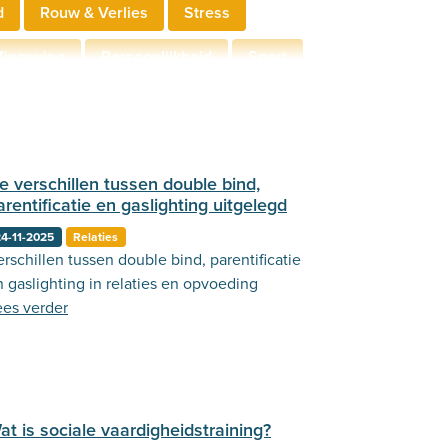
d
Rouw & Verlies
Stress
Zingeving
Persoonlijkheid
Sport
derschap
Communicatie
e verschillen tussen double bind,
arentificatie en gaslighting uitgelegd
4-11-2025
Relaties
rschillen tussen double bind, parentificatie
n gaslighting in relaties en opvoeding
ees verder
at is sociale vaardigheidstraining?