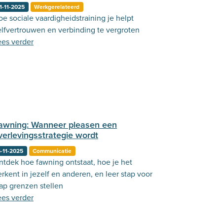
1-11-2025
Werkgerelateerd
e sociale vaardigheidstraining je helpt
elfvertrouwen en verbinding te vergroten
ees verder
awning: Wanneer pleasen een
verlevingsstrategie wordt
-11-2025
Communicatie
ntdek hoe fawning ontstaat, hoe je het
rkent in jezelf en anderen, en leer stap voor
tap grenzen stellen
ees verder