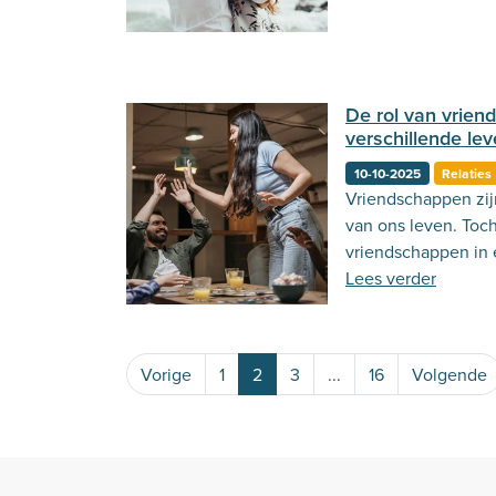
De rol van vrien
verschillende le
10-10-2025
Relaties
Vriendschappen zij
van ons leven. Toch
vriendschappen in 
anders. Lees er hie
Lees verder
Vorige
1
2
3
...
16
Volgende