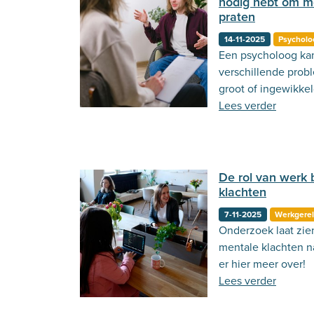
nodig hebt om m
praten
14-11-2025
Psycholo
Een psycholoog kan
verschillende prob
groot of ingewikkel
over!
Lees verder
De rol van werk 
klachten
7-11-2025
Werkgerel
Onderzoek laat zie
mentale klachten na
er hier meer over!
Lees verder