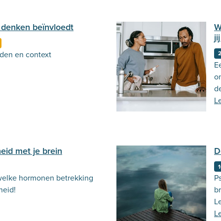
 denken beïnvloedt
W
ji
den en context
2
E
o
d
o
L
heid met je brein
D
1
 welke hormonen betrekking
Ps
heid!
b
L
la
L