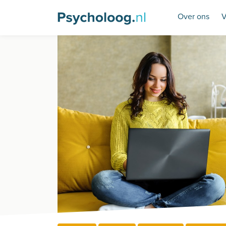
Over ons
V