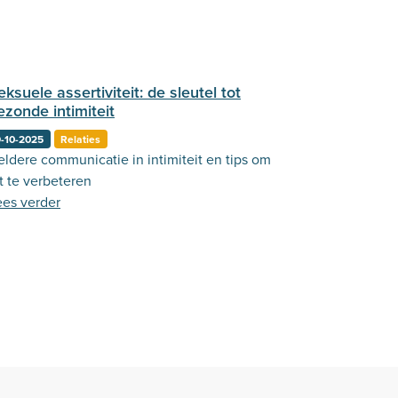
eksuele assertiviteit: de sleutel tot
ezonde intimiteit
-10-2025
Relaties
eldere communicatie in intimiteit en tips om
t te verbeteren
ees verder