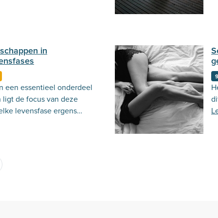
dschappen in
S
vensfases
g
9
n een essentieel onderdeel
H
 ligt de focus van deze
di
elke levensfase ergens
L
r meer over!