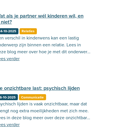
at als je partner wél kinderen wil, en
j niet?
4-10-2025
Relaties
en verschil in kinderwens kan een lastig
nderwerp zijn binnen een relatie. Lees in
eze blog meer over hoe je met dit onderwerp
m kan gaan.
ees verder
e onzichtbare last: psychisch lijden
6-10-2025
Communicatie
ychisch lijden is vaak onzichtbaar, maar dat
rengt nog extra moeilijkheden met zich mee.
ees in deze blog meer over deze onzichtbare
st.
ees verder