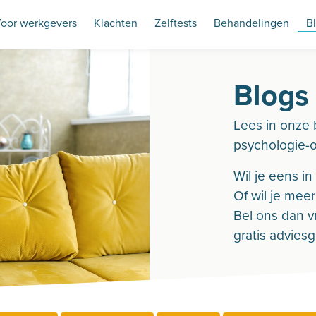
oor werkgevers
Klachten
Zelftests
Behandelingen
B
Blogs
Lees in onze 
psychologie-
Wil je eens i
Of wil je mee
Bel ons dan vr
gratis advies