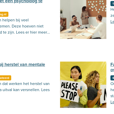
et een psycholoog te
1
Ho
og.nl
z
 helpen bij veel
L
lemen. Deze hoeven niet
d te zijn. Lees er hier meer
bij herstel van mentale
F
o
ateerd
6
n dat werken het herstel van
O
 uitval kan versnellen. Lees
he
s
L