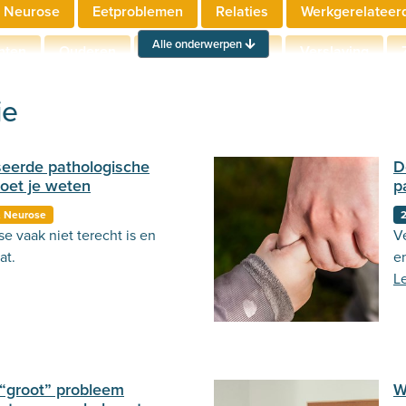
 Neurose
Eetproblemen
Relaties
Werkgerelateer
Alle onderwerpen
hten
Ouderen
Neuropsychologie
Verslaving
Actueel
Stemming
Psycholoog.nl
Emoties
Ou
ie
seerde pathologische
D
oet je weten
p
 Neurose
2
e vaak niet terecht is en
Ve
at.
e
L
“groot” probleem
W