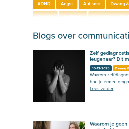
ADHD
Angst
Autisme
Dwang &
Trauma
Zelfbeeld
Lichamelijke klac
Hechting
Welzijn
Behandeling
Blogs over communicat
Zelf gediagnosti
leugenaar? Dit m
10-12-2025
Dwang &
Waarom zelfdiagnos
hoe je ermee omga
Lees verder
Waarom je geen 