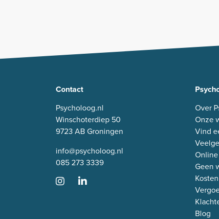
Contact
Psycho
Psycholoog.nl
Over P
Winschoterdiep 50
Onze w
9723 AB Groningen
Vind e
Veelge
info@psycholoog.nl
Online
085 273 3339
Geen w
Kosten
Vergo
Klacht
Blog