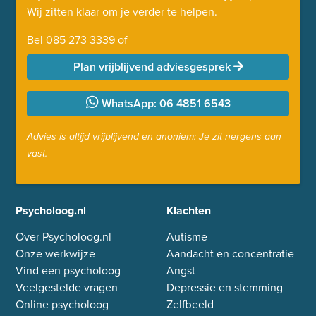
Wij zitten klaar om je verder te helpen.
Bel
085 273 3339
of
Plan vrijblijvend adviesgesprek
WhatsApp: 06 4851 6543
Advies is altijd vrijblijvend en anoniem: Je zit nergens aan
vast.
Psycholoog.nl
Klachten
Over Psycholoog.nl
Autisme
Onze werkwijze
Aandacht en concentratie
Vind een psycholoog
Angst
Veelgestelde vragen
Depressie en stemming
Online psycholoog
Zelfbeeld