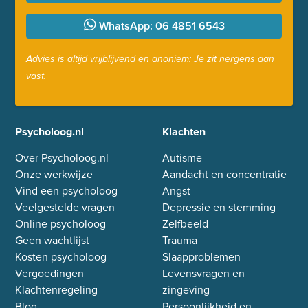
WhatsApp: 06 4851 6543
Advies is altijd vrijblijvend en anoniem: Je zit nergens aan
vast.
Psycholoog.nl
Klachten
Over Psycholoog.nl
Autisme
Onze werkwijze
Aandacht en concentratie
Vind een psycholoog
Angst
Veelgestelde vragen
Depressie en stemming
Online psycholoog
Zelfbeeld
Geen wachtlijst
Trauma
Kosten psycholoog
Slaapproblemen
Vergoedingen
Levensvragen en
Klachtenregeling
zingeving
Blog
Persoonlijkheid en