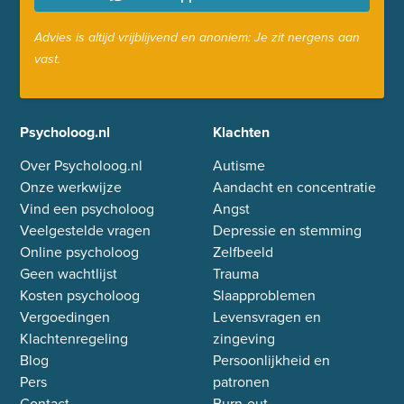
Advies is altijd vrijblijvend en anoniem: Je zit nergens aan
vast.
Psycholoog.nl
Klachten
Over Psycholoog.nl
Autisme
Onze werkwijze
Aandacht en concentratie
Vind een psycholoog
Angst
Veelgestelde vragen
Depressie en stemming
Online psycholoog
Zelfbeeld
Geen wachtlijst
Trauma
Kosten psycholoog
Slaapproblemen
Vergoedingen
Levensvragen en
Klachtenregeling
zingeving
Blog
Persoonlijkheid en
Pers
patronen
Contact
Burn-out