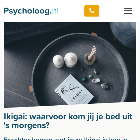
Ikigai: waarvoor kom jij je bed uit
's morgens?
Erachter komen wat jouw Ikigai is kan je