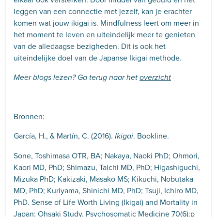
leggen van een connectie met jezelf, kan je erachter
komen wat jouw ikigai is. Mindfulness leert om meer in
het moment te leven en uiteindelijk meer te genieten
van de alledaagse bezigheden. Dit is ook het
uiteindelijke doel van de Japanse Ikigai methode.
Meer blogs lezen? Ga terug naar het
overzicht
Bronnen:
García, H., & Martín, C. (2016).
. Bookline.
Ikigai
Sone, Toshimasa OTR, BA; Nakaya, Naoki PhD; Ohmori,
Kaori MD, PhD; Shimazu, Taichi MD, PhD; Higashiguchi,
Mizuka PhD; Kakizaki, Masako MS; Kikuchi, Nobutaka
MD, PhD; Kuriyama, Shinichi MD, PhD; Tsuji, Ichiro MD,
PhD.
Sense of Life Worth Living (Ikigai) and Mortality in
Japan: Ohsaki Study. Psychosomatic Medicine 70(6):p