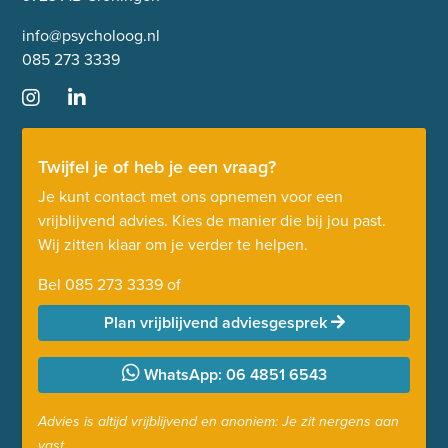
info@psycholoog.nl
085 273 3339
Twijfel je of heb je een vraag?
Je kunt contact met ons opnemen voor een
vrijblijvend advies. Kies de manier die bij jou past.
Wij zitten klaar om je verder te helpen.
Bel
085 273 3339
of
Plan vrijblijvend adviesgesprek
WhatsApp: 06 4851 6543
Advies is altijd vrijblijvend en anoniem: Je zit nergens aan
vast.