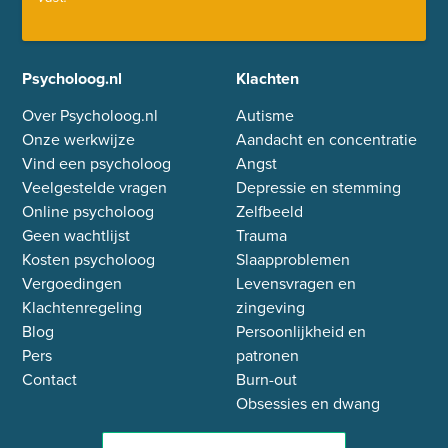
Psycholoog.nl
Klachten
Over Psycholoog.nl
Autisme
Onze werkwijze
Aandacht en concentratie
Vind een psycholoog
Angst
Veelgestelde vragen
Depressie en stemming
Online psycholoog
Zelfbeeld
Geen wachtlijst
Trauma
Kosten psycholoog
Slaapproblemen
Vergoedingen
Levensvragen en
Klachtenregeling
zingeving
Blog
Persoonlijkheid en
Pers
patronen
Contact
Burn-out
Obsessies en dwang