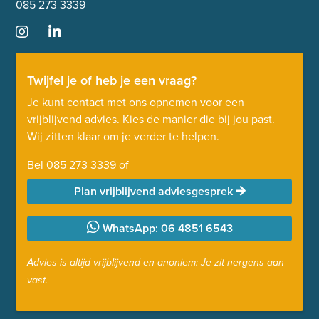
085 273 3339
Twijfel je of heb je een vraag?
Je kunt contact met ons opnemen voor een
vrijblijvend advies. Kies de manier die bij jou past.
Wij zitten klaar om je verder te helpen.
Bel
085 273 3339
of
Plan vrijblijvend adviesgesprek
WhatsApp: 06 4851 6543
Advies is altijd vrijblijvend en anoniem: Je zit nergens aan
vast.