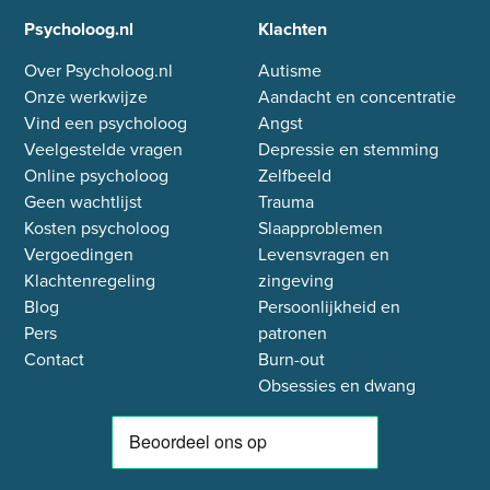
Psycholoog.nl
Klachten
Over Psycholoog.nl
Autisme
Onze werkwijze
Aandacht en concentratie
Vind een psycholoog
Angst
Veelgestelde vragen
Depressie en stemming
Online psycholoog
Zelfbeeld
Geen wachtlijst
Trauma
Kosten psycholoog
Slaapproblemen
Vergoedingen
Levensvragen en
Klachtenregeling
zingeving
Blog
Persoonlijkheid en
Pers
patronen
Contact
Burn-out
Obsessies en dwang