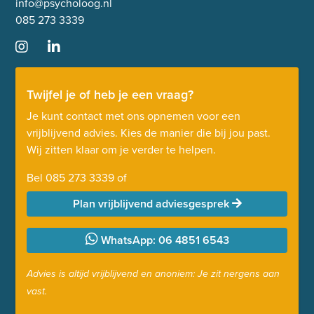
info@psycholoog.nl
085 273 3339
Twijfel je of heb je een vraag?
Je kunt contact met ons opnemen voor een
vrijblijvend advies. Kies de manier die bij jou past.
Wij zitten klaar om je verder te helpen.
Bel
085 273 3339
of
Plan vrijblijvend adviesgesprek
WhatsApp: 06 4851 6543
Advies is altijd vrijblijvend en anoniem: Je zit nergens aan
vast.