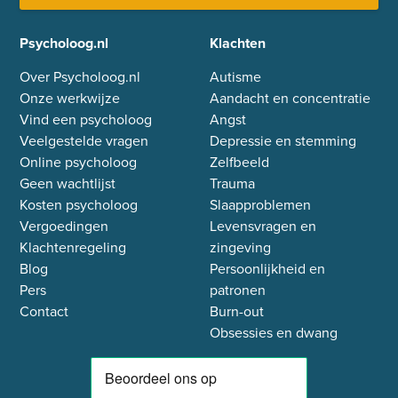
Psycholoog.nl
Klachten
Over Psycholoog.nl
Autisme
Onze werkwijze
Aandacht en concentratie
Vind een psycholoog
Angst
Veelgestelde vragen
Depressie en stemming
Online psycholoog
Zelfbeeld
Geen wachtlijst
Trauma
Kosten psycholoog
Slaapproblemen
Vergoedingen
Levensvragen en
Klachtenregeling
zingeving
Blog
Persoonlijkheid en
Pers
patronen
Contact
Burn-out
Obsessies en dwang