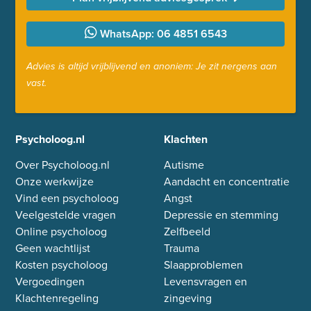
WhatsApp: 06 4851 6543
Advies is altijd vrijblijvend en anoniem: Je zit nergens aan
vast.
Psycholoog.nl
Klachten
Over Psycholoog.nl
Autisme
Onze werkwijze
Aandacht en concentratie
Vind een psycholoog
Angst
Veelgestelde vragen
Depressie en stemming
Online psycholoog
Zelfbeeld
Geen wachtlijst
Trauma
Kosten psycholoog
Slaapproblemen
Vergoedingen
Levensvragen en
Klachtenregeling
zingeving