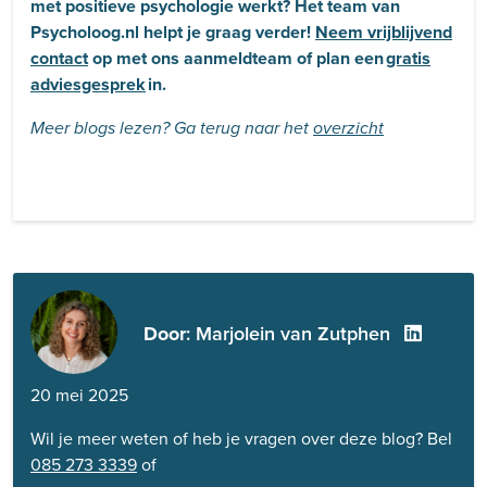
met positieve psychologie werkt? Het team van
Psycholoog.nl helpt je graag verder!
Neem vrijblijvend
contact
op met ons aanmeldteam of plan een
gratis
adviesgesprek
in.
Meer blogs lezen? Ga terug naar het
overzicht
Door
: Marjolein van Zutphen
20 mei 2025
Wil je meer weten of heb je vragen over deze blog? Bel
085 273 3339
of