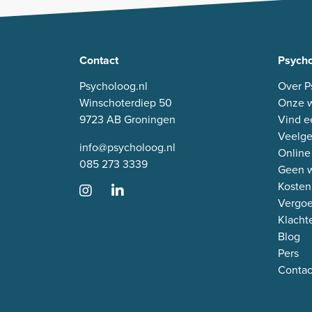
Contact
Psycho
Psycholoog.nl
Over P
Winschoterdiep 50
Onze w
9723 AB Groningen
Vind e
Veelge
info@psycholoog.nl
Online
085 273 3339
Geen w
Kosten
Vergo
Klacht
Blog
Pers
Contac