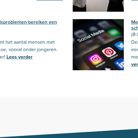
dsproblemen bereiken een
Mei
sc
(8-
emt het aantal mensen met
Dez
oe, vooral onder jongeren.
ee
er!
Lees verder
med
ve