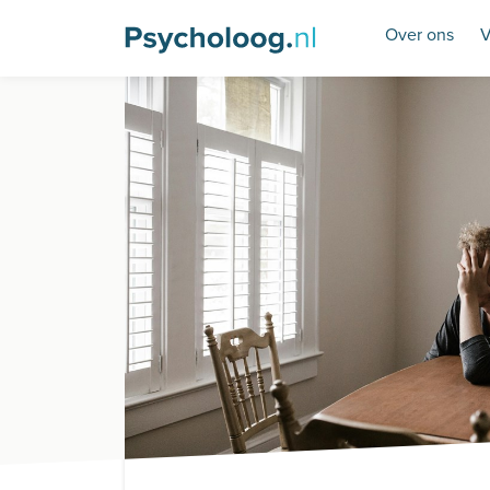
Over ons
V