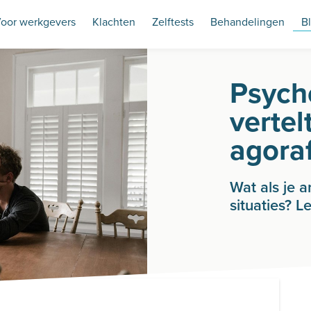
oor werkgevers
Klachten
Zelftests
Behandelingen
B
Psych
vertel
agora
Wat als je 
situaties? L