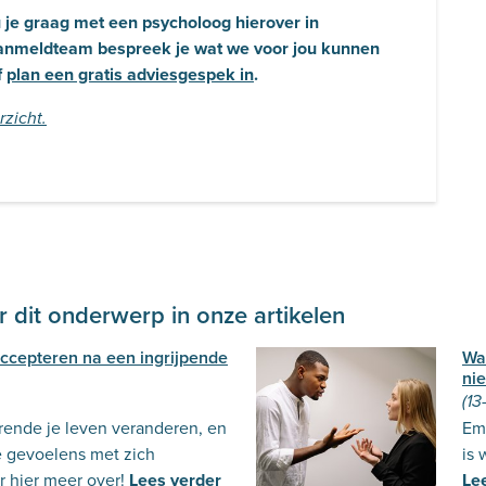
ou je graag met een psycholoog hierover in
anmeldteam bespreek je wat we voor jou kunnen
f
plan een gratis adviesgespek in
.
rzicht.
 dit onderwerp in onze artikelen
 accepteren na een ingrijpende
Wa
nie
(13
urende je leven veranderen, en
Emo
e gevoelens met zich
is 
 hier meer over!
Lees verder
Le