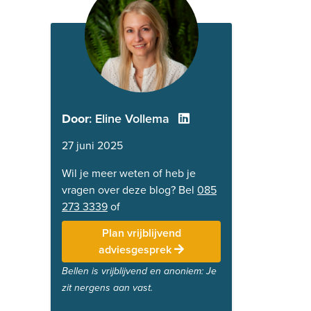
Door
: Eline Vollema
27 juni 2025
Wil je meer weten of heb je
vragen over deze blog? Bel
085
273 3339
of
Plan vrijblijvend
adviesgesprek
Bellen is vrijblijvend en anoniem: Je
zit nergens aan vast.