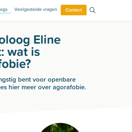
logs
Veelgestelde vragen
Contact
oloog Eline
t: wat is
fobie?
angstig bent voor openbare
ees hier meer over agorafobie.