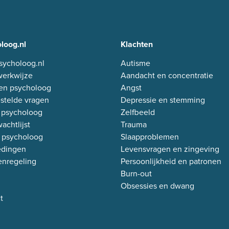
loog.nl
Klachten
sycholoog.nl
Autisme
erkwijze
Aandacht en concentratie
en psycholoog
Angst
stelde vragen
Depressie en stemming
 psycholoog
Zelfbeeld
achtlijst
Trauma
 psycholoog
Slaapproblemen
edingen
Levensvragen en zingeving
enregeling
Persoonlijkheid en patronen
Burn-out
Obsessies en dwang
t