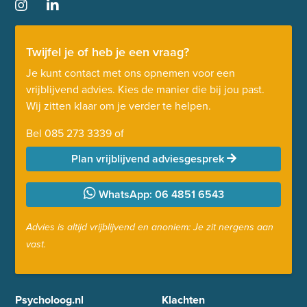
Twijfel je of heb je een vraag?
Je kunt contact met ons opnemen voor een
vrijblijvend advies. Kies de manier die bij jou past.
Wij zitten klaar om je verder te helpen.
Bel
085 273 3339
of
Plan vrijblijvend adviesgesprek
WhatsApp: 06 4851 6543
Advies is altijd vrijblijvend en anoniem: Je zit nergens aan
vast.
Psycholoog.nl
Klachten