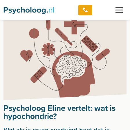
Psycholoog Eline vertelt: wat is
hypochondrie?
Wat als je ervan overtuigd bent dat je