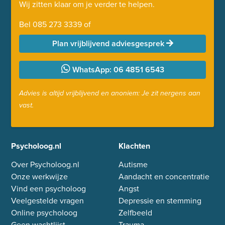
Wij zitten klaar om je verder te helpen.
Bel
085 273 3339
of
Plan vrijblijvend adviesgesprek
WhatsApp: 06 4851 6543
Advies is altijd vrijblijvend en anoniem: Je zit nergens aan
vast.
Psycholoog.nl
Klachten
Over Psycholoog.nl
Autisme
Onze werkwijze
Aandacht en concentratie
Vind een psycholoog
Angst
Veelgestelde vragen
Depressie en stemming
Online psycholoog
Zelfbeeld
Geen wachtlijst
Trauma