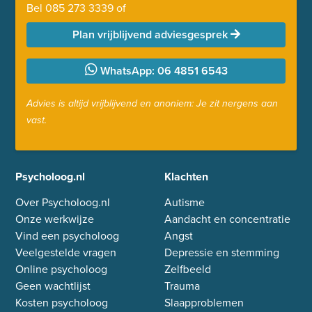
Bel
085 273 3339
of
Plan vrijblijvend adviesgesprek
WhatsApp: 06 4851 6543
Advies is altijd vrijblijvend en anoniem: Je zit nergens aan
vast.
Psycholoog.nl
Klachten
Over Psycholoog.nl
Autisme
Onze werkwijze
Aandacht en concentratie
Vind een psycholoog
Angst
Veelgestelde vragen
Depressie en stemming
Online psycholoog
Zelfbeeld
Geen wachtlijst
Trauma
Kosten psycholoog
Slaapproblemen