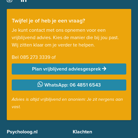
Twijfel je of heb je een vraag?
Je kunt contact met ons opnemen voor een
vrijblijvend advies. Kies de manier die bij jou past.
Wij zitten klaar om je verder te helpen.
Bel
085 273 3339
of
Plan vrijblijvend adviesgesprek
WhatsApp: 06 4851 6543
Advies is altijd vrijblijvend en anoniem: Je zit nergens aan
vast.
Psycholoog.nl
Klachten