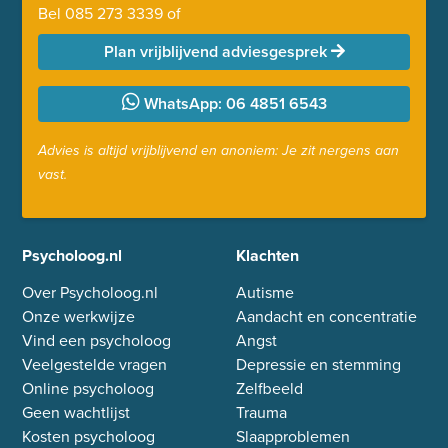
Bel
085 273 3339
of
Plan vrijblijvend adviesgesprek
WhatsApp: 06 4851 6543
Advies is altijd vrijblijvend en anoniem: Je zit nergens aan
vast.
Psycholoog.nl
Klachten
Over Psycholoog.nl
Autisme
Onze werkwijze
Aandacht en concentratie
Vind een psycholoog
Angst
Veelgestelde vragen
Depressie en stemming
Online psycholoog
Zelfbeeld
Geen wachtlijst
Trauma
Kosten psycholoog
Slaapproblemen