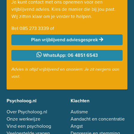
Je kunt contact met ons opnemen voor een
vrijblijvend advies. Kies de manier die bij jou past.
Wij zitten klaar om je verder te helpen.
Bel
085 273 3339
of
Plan vrijblijvend adviesgesprek
WhatsApp: 06 4851 6543
Advies is altijd vrijblijvend en anoniem: Je zit nergens aan
vast.
Psycholoog.nl
Klachten
Over Psycholoog.nl
Autisme
Onze werkwijze
Aandacht en concentratie
Vind een psycholoog
Angst
Veelgestelde vragen
Depressie en stemming