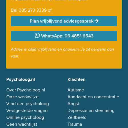
Bel
085 273 3339
of
Plan vrijblijvend adviesgesprek
WhatsApp: 06 4851 6543
Advies is altijd vrijblijvend en anoniem: Je zit nergens aan
vast.
Psycholoog.nl
Klachten
Over Psycholoog.nl
Autisme
Onze werkwijze
Aandacht en concentratie
Vind een psycholoog
Angst
Veelgestelde vragen
Depressie en stemming
Online psycholoog
Zelfbeeld
Geen wachtlijst
Trauma