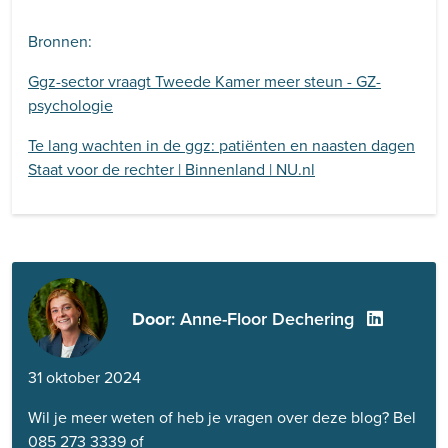
Bronnen:
Ggz-sector vraagt Tweede Kamer meer steun - GZ-
psychologie
Te lang wachten in de ggz: patiënten en naasten dagen
Staat voor de rechter | Binnenland | NU.nl
Door
: Anne-Floor Dechering
31 oktober 2024
Wil je meer weten of heb je vragen over deze blog? Bel
085 273 3339
of