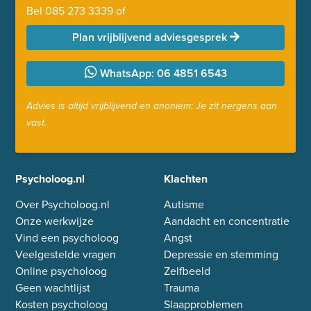
Bel
085 273 3339
of
Plan vrijblijvend adviesgesprek
WhatsApp: 06 4851 6543
Advies is altijd vrijblijvend en anoniem: Je zit nergens aan
vast.
Psycholoog.nl
Klachten
Over Psycholoog.nl
Autisme
Onze werkwijze
Aandacht en concentratie
Vind een psycholoog
Angst
Veelgestelde vragen
Depressie en stemming
Online psycholoog
Zelfbeeld
Geen wachtlijst
Trauma
Kosten psycholoog
Slaapproblemen