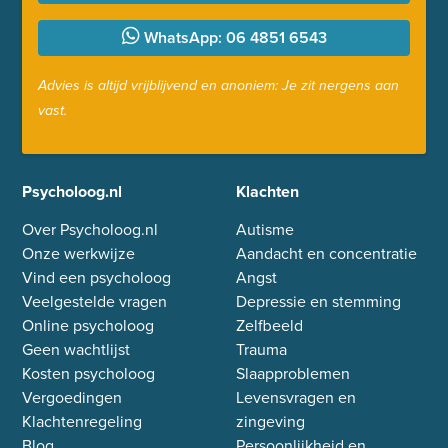
WhatsApp: 06 4851 6543
Advies is altijd vrijblijvend en anoniem: Je zit nergens aan
vast.
Psycholoog.nl
Klachten
Over Psycholoog.nl
Autisme
Onze werkwijze
Aandacht en concentratie
Vind een psycholoog
Angst
Veelgestelde vragen
Depressie en stemming
Online psycholoog
Zelfbeeld
Geen wachtlijst
Trauma
Kosten psycholoog
Slaapproblemen
Vergoedingen
Levensvragen en
Klachtenregeling
zingeving
Blog
Persoonlijkheid en