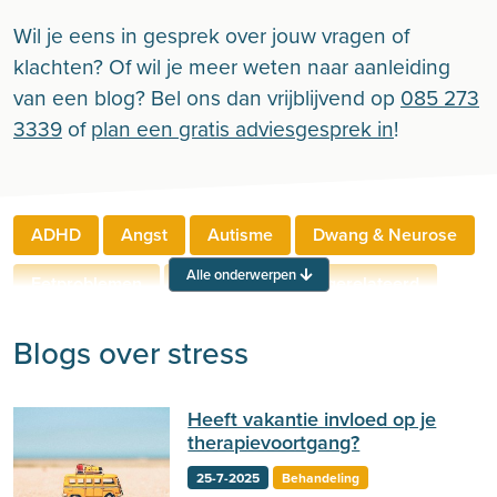
Wil je eens in gesprek over jouw vragen of
klachten? Of wil je meer weten naar aanleiding
van een blog? Bel ons dan vrijblijvend op
085 273
3339
of
plan een gratis adviesgesprek in
!
ADHD
Angst
Autisme
Dwang & Neurose
Alle onderwerpen
Eetproblemen
Relaties
Werkgerelateerd
Rouw & Verlies
Stress
Trauma
Zelfbeeld
Blogs over stress
Lichamelijke klachten
Ouderen
Heeft vakantie invloed op je
Neuropsychologie
Verslaving
Zingeving
therapievoortgang?
Persoonlijkheid
Sport
Hechting
Welzijn
25-7-2025
Behandeling