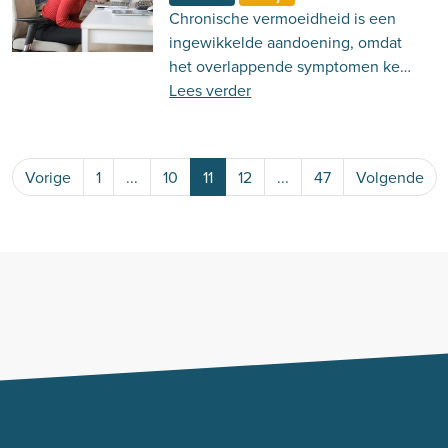
Chronische vermoeidheid is een
ingewikkelde aandoening, omdat
het overlappende symptomen kent.
Lees er hier meer over!
Lees verder
Vorige
1
...
10
11
12
...
47
Volgende