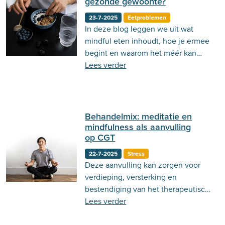
gezonde gewoonte?
23-7-2025
Eetproblemen
In deze blog leggen we uit wat
mindful eten inhoudt, hoe je ermee
begint en waarom het méér kan
zijn dan alleen een social media-
Lees verder
hype.
Behandelmix: meditatie en
mindfulness als aanvulling
op CGT
22-7-2025
Stress
Deze aanvulling kan zorgen voor
verdieping, versterking en
bestendiging van het therapeutisch
effect van CGT.
Lees verder