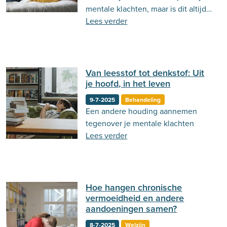
mentale klachten, maar is dit altijd
zo? Lees er hier meer over!
Lees verder
Van leesstof tot denkstof: Uit
je hoofd, in het leven
9-7-2025
Behandeling
Een andere houding aannemen
tegenover je mentale klachten
Lees verder
Hoe hangen chronische
vermoeidheid en andere
aandoeningen samen?
8-7-2025
Welzijn