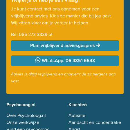
Je kunt contact met ons opnemen voor een
vrijblijvend advies. Kies de manier die bij jou past.
Wij zitten klaar om je verder te helpen.
Bel
085 273 3339
of
Plan vrijblijvend adviesgesprek
WhatsApp: 06 4851 6543
Advies is altijd vrijblijvend en anoniem: Je zit nergens aan
vast.
Psycholoog.nl
Klachten
Over Psycholoog.nl
Autisme
Onze werkwijze
Aandacht en concentratie
Vind een psycholoog
Angst