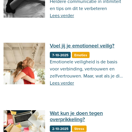
Heldere communicatie in intimiteit
Behandeling
Actueel
Stemming
en tips om dit te verbeteren
Lees verder
Psycholoog.nl
Emoties
Ouderschap
Communicatie
Voel jij je emotioneel veilig?
7-10-2025
Emoties
Emotionele veiligheid is de basis
voor verbinding, vertrouwen en
zelfvertrouwen. Maar, wat als je die
veiligheid niet voelt?
Lees verder
Wat kun je doen tegen
overprikkeling?
2-10-2025
Stress