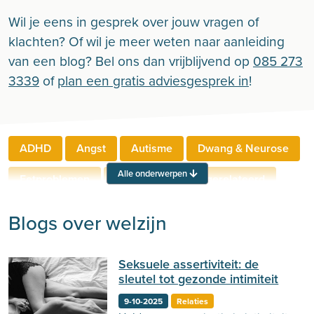
Wil je eens in gesprek over jouw vragen of
klachten? Of wil je meer weten naar aanleiding
van een blog? Bel ons dan vrijblijvend op
085 273
3339
of
plan een gratis adviesgesprek in
!
ADHD
Angst
Autisme
Dwang & Neurose
Alle onderwerpen
Eetproblemen
Relaties
Werkgerelateerd
Rouw & Verlies
Stress
Trauma
Zelfbeeld
Blogs over welzijn
Lichamelijke klachten
Ouderen
Seksuele assertiviteit: de
Neuropsychologie
Verslaving
Zingeving
sleutel tot gezonde intimiteit
Persoonlijkheid
Sport
Hechting
Welzijn
9-10-2025
Relaties