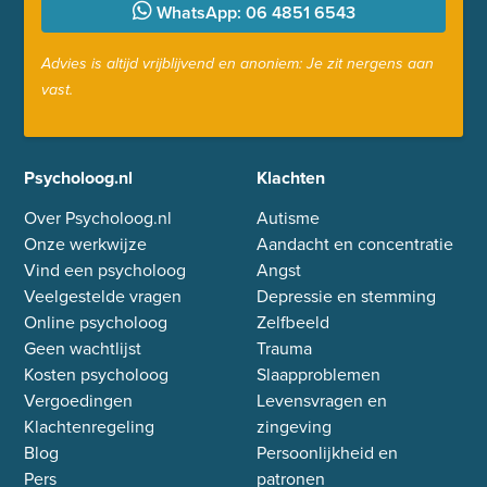
WhatsApp: 06 4851 6543
Advies is altijd vrijblijvend en anoniem: Je zit nergens aan
vast.
Psycholoog.nl
Klachten
Over Psycholoog.nl
Autisme
Onze werkwijze
Aandacht en concentratie
Vind een psycholoog
Angst
Veelgestelde vragen
Depressie en stemming
Online psycholoog
Zelfbeeld
Geen wachtlijst
Trauma
Kosten psycholoog
Slaapproblemen
Vergoedingen
Levensvragen en
Klachtenregeling
zingeving
Blog
Persoonlijkheid en
Pers
patronen