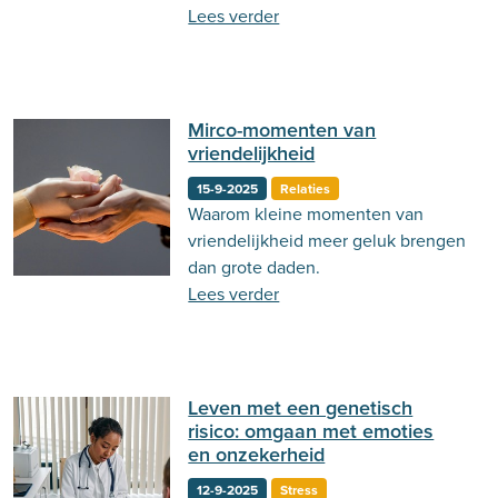
sterk blijft tijdens het proces.
Lees verder
Mirco-momenten van
vriendelijkheid
15-9-2025
Relaties
Waarom kleine momenten van
vriendelijkheid meer geluk brengen
dan grote daden.
Lees verder
Leven met een genetisch
risico: omgaan met emoties
en onzekerheid
12-9-2025
Stress