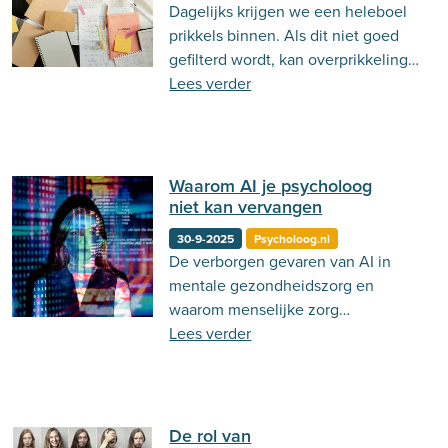
Dagelijks krijgen we een heleboel
prikkels binnen. Als dit niet goed
gefilterd wordt, kan overprikkeling
ontstaan. Maar wat kun je hier
Lees verder
tegen doen?
Waarom AI je psycholoog
niet kan vervangen
30-9-2025
Psycholoog.nl
De verborgen gevaren van AI in
mentale gezondheidszorg en
waarom menselijke zorg
onvervangbaar blijft
Lees verder
De rol van