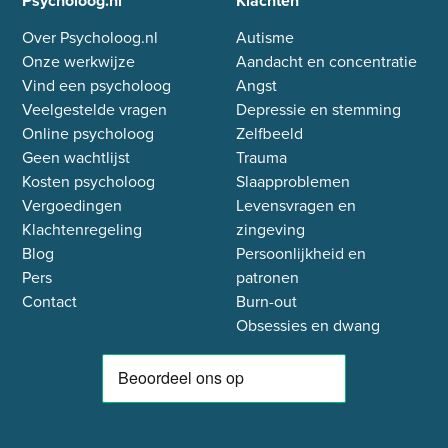
Psycholoog.nl
Klachten
Over Psycholoog.nl
Autisme
Onze werkwijze
Aandacht en concentratie
Vind een psycholoog
Angst
Veelgestelde vragen
Depressie en stemming
Online psycholoog
Zelfbeeld
Geen wachtlijst
Trauma
Kosten psycholoog
Slaapproblemen
Vergoedingen
Levensvragen en
Klachtenregeling
zingeving
Blog
Persoonlijkheid en
Pers
patronen
Contact
Burn-out
Obsessies en dwang