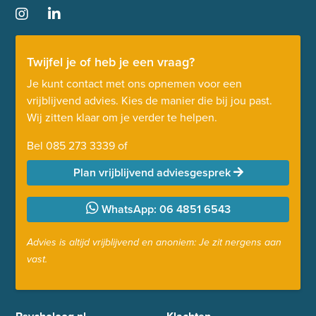
Twijfel je of heb je een vraag?
Je kunt contact met ons opnemen voor een
vrijblijvend advies. Kies de manier die bij jou past.
Wij zitten klaar om je verder te helpen.
Bel
085 273 3339
of
Plan vrijblijvend adviesgesprek
WhatsApp: 06 4851 6543
Advies is altijd vrijblijvend en anoniem: Je zit nergens aan
vast.