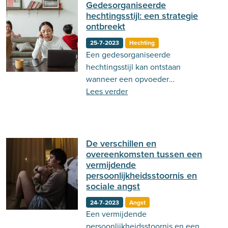
voor een succesvolle behandeling.
Gedesorganiseerde
hechtingsstijl: een strategie
ontbreekt
25-7-2023
Hechting
Een gedesorganiseerde
hechtingsstijl kan ontstaan
wanneer een opvoeder
onvoorspelbaar gedrag vertoond
Lees verder
naar het kind toe. Lees hier meer
over de gedesorganiseerde
hechtingsstijl en de gevolgen die
het kan hebben in het volwassen
De verschillen en
leven!
overeenkomsten tussen een
vermijdende
persoonlijkheidsstoornis en
sociale angst
24-7-2023
Angst
Een vermijdende
persoonlijkheidsstoornis en een