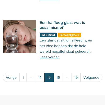
meer over!
Een halfleeg glas: wat is
pessimisme?
23-5-2023
Persoonlijkheid
Een glas dat altijd halfleeg is, en
het idee hebben dat de hele
wereld negatief staat gekeerd
tegen jou. Misschien herken je dit
Lees verder
wel bij jezelf of bij anderen. Deze
constante negatieve houding wordt
pessimisme genoemd. Pessimisme
Vorige
1
...
14
15
16
...
19
Volgende
kan bij anderen vaak overkomen als
boosheid. Hierdoor is het mogelijk
dat je mensen in je omgeving
wegduwt die geen zin hebben in al
die negativiteit. Maar aan de