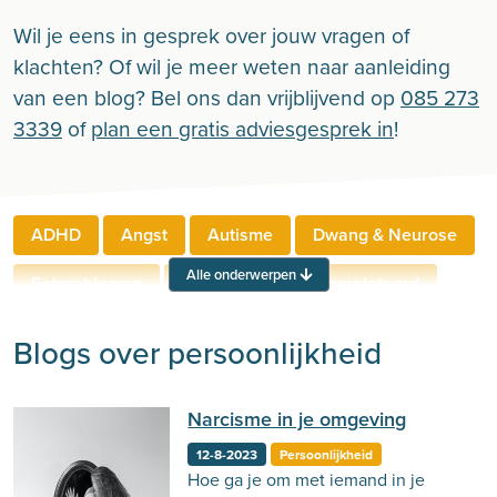
Wil je eens in gesprek over jouw vragen of
klachten? Of wil je meer weten naar aanleiding
van een blog? Bel ons dan vrijblijvend op
085 273
3339
of
plan een gratis adviesgesprek in
!
ADHD
Angst
Autisme
Dwang & Neurose
Alle onderwerpen
Eetproblemen
Relaties
Werkgerelateerd
Rouw & Verlies
Stress
Trauma
Zelfbeeld
Blogs over persoonlijkheid
Lichamelijke klachten
Ouderen
Narcisme in je omgeving
Neuropsychologie
Verslaving
Zingeving
12-8-2023
Persoonlijkheid
Persoonlijkheid
Sport
Hechting
Welzijn
Hoe ga je om met iemand in je