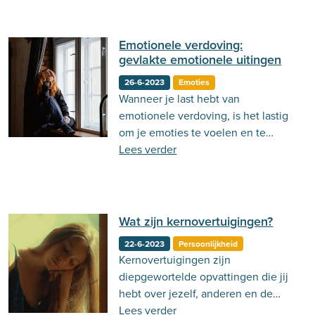
psychologie achter dit concept is?
Lees dan deze blog!
Emotionele verdoving:
gevlakte emotionele uitingen
26-6-2023
Emoties
Wanneer je last hebt van
emotionele verdoving, is het lastig
om je emoties te voelen en te
uiten. Dit kun je herkennen aan
Lees verder
bepaalde tekenen. Er zijn
verschillende behandelingen
mogelijk om emotionele verdoving
te verhelpen.
Wat zijn kernovertuigingen?
22-6-2023
Persoonlijkheid
Kernovertuigingen zijn
diepgewortelde opvattingen die jij
hebt over jezelf, anderen en de
wereld. Lees in deze blog hier
Lees verder