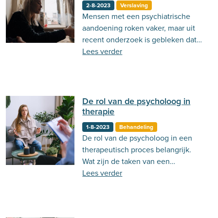
2-8-2023
Verslaving
Mensen met een psychiatrische
aandoening roken vaker, maar uit
recent onderzoek is gebleken dat
roken ook psychiatrische
Lees verder
aandoeningen kan veroorzaken!
De rol van de psycholoog in
therapie
1-8-2023
Behandeling
De rol van de psycholoog in een
therapeutisch proces belangrijk.
Wat zijn de taken van een
psycholoog en wat maakt een
Lees verder
psycholoog effectief? Daarnaast is
een positieve relatie tussen de
cliënt en de psycholoog belangrijk