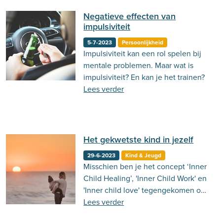
Negatieve effecten van
impulsiviteit
5-7-2023
Persoonlijkheid
Impulsiviteit kan een rol spelen bij
mentale problemen. Maar wat is
impulsiviteit? En kan je het trainen?
Lees verder
Het gekwetste kind in jezelf
29-6-2023
Kind & Jeugd
Misschien ben je het concept ‘Inner
Child Healing’, 'Inner Child Work' en
'Inner child love' tegengekomen op
je instagram of TikTok. Ben je
Lees verder
benieuwd wat de theorie uit de