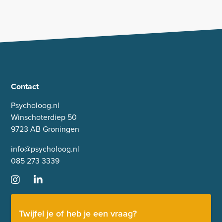
andere kant kan pessimisme ook
juist behoeden voor frustratie. Als
je ergens van tevoren lage
verwachtingen over hebt, kan het
uiteindelijk alleen maar
meevallen.
Contact
Psycholoog.nl
Winschoterdiep 50
9723 AB Groningen
info@psycholoog.nl
085 273 3339
Twijfel je of heb je een vraag?