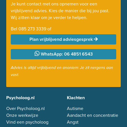
Je kunt contact met ons opnemen voor een
vrijblijvend advies. Kies de manier die bij jou past.
Wij zitten klaar om je verder te helpen.
Bel
085 273 3339
of
Plan vrijblijvend adviesgesprek
WhatsApp: 06 4851 6543
Advies is altijd vrijblijvend en anoniem: Je zit nergens aan
vast.
Psycholoog.nl
Klachten
Over Psycholoog.nl
Autisme
Onze werkwijze
Aandacht en concentratie
Vind een psycholoog
Angst