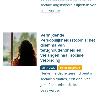
sociale angststoornis lijken in veel
aspecten op elkaar, maar er zijn ook
Lees verder
een paar verschillen. Lees er hier
meer over!
Vermijdende
Persoonlijkheidsstoornis: het
dilemma van
terughoudendheid en
verlangen naar sociale
verbinding
21-7-2023
Persoonlijkheid
Herken je dat je geremd bent in
sociale situaties, een deel van
jezelf achterhoudt, je
minderwaardig voelt en dat je
Lees verder
extreem bang bent voor afwijzing.