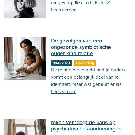
omgeving die narcistisch is?
Behandeling
Actueel
Stemming
Lees verder
Psycholoog.nl
Emoties
Ouderschap
Communicatie
De gevolgen van een
ongezonde symbiotische
ouder-kind relatie
10-8-2023
Opvoeding
De relatie die je hebt met je ouders
vormt een belangrijk deel van je
identiteit. Maar wat gebeurt er als
deze relatie ongezond is? Lees er
Lees verder
meer over in deze blog!
roken verhoogt de kans op
psychiatrische aandoeningen