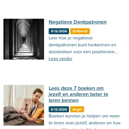
Negatieve Denkpatronen
9-12-2024
Zelfbeeld
Leer hoe je negatieve
denkpatronen kunt herkennen en
doorbreken voor een positievere
en gezondere mindset
Lees verder
Lees deze 7 boeken om
jezelf en anderen beter te
leren kennen
6-12-2024
Angst
Boeken kunnen je helpen om meer
te leren over jezelf, anderen en hoe