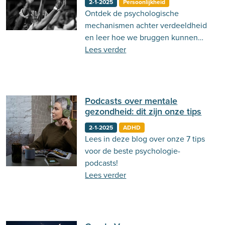
2-1-2025
Persoonlijkheid
Ontdek de psychologische
Behandeling
Actueel
Stemming
mechanismen achter verdeeldheid
Psycholoog.nl
Emoties
Ouderschap
en leer hoe we bruggen kunnen
bouwen in een gepolariseerde
Lees verder
Communicatie
samenleving.
Podcasts over mentale
gezondheid: dit zijn onze tips
2-1-2025
ADHD
Lees in deze blog over onze 7 tips
voor de beste psychologie-
podcasts!
Lees verder