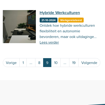
Hybride Werkculturen
21-10-2024
Werkgerelateerd
Ontdek hoe hybride werkculturen
flexibiliteit en autonomie
bevorderen, maar ook uitdagingen
zoals sociale isolatie en balans met
Lees verder
zich meebrengen, en wat dit
betekent voor ons werkgeluk en
welzijn.
Vorige
1
...
8
9
10
...
19
Volgende