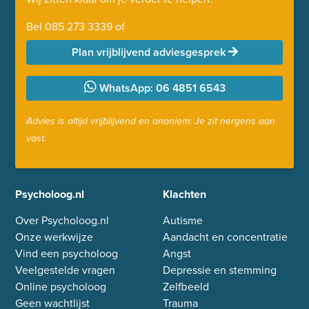
Bel
085 273 3339
of
Plan vrijblijvend adviesgesprek
WhatsApp: 06 4851 6543
Advies is altijd vrijblijvend en anoniem: Je zit nergens aan
vast.
Psycholoog.nl
Klachten
Over Psycholoog.nl
Autisme
Onze werkwijze
Aandacht en concentratie
Vind een psycholoog
Angst
Veelgestelde vragen
Depressie en stemming
Online psycholoog
Zelfbeeld
Geen wachtlijst
Trauma