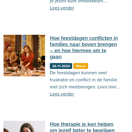
je jezelf kunt ontwikkelen.
Hieronder tippen we 7 boeken die
Lees verder
je hierbij zouden kunnen helpen!
Hoe feestdagen conflicten in
families naar boven brengen
– en hoe hiermee om te
gaan
26-11-2024
Stress
De feestdagen kunnen veel
frustratie en conflict in de familie
met zich meebrengen. Lees hier
hoe je de rust kan bewaren.
Lees verder
Hoe therapie je kan helpen
om jezelf beter te begrijpen