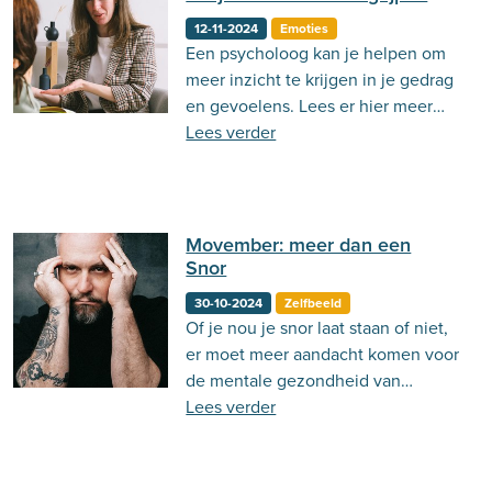
12-11-2024
Emoties
Een psycholoog kan je helpen om
meer inzicht te krijgen in je gedrag
en gevoelens. Lees er hier meer
over!
Lees verder
Movember: meer dan een
Snor
30-10-2024
Zelfbeeld
Of je nou je snor laat staan of niet,
er moet meer aandacht komen voor
de mentale gezondheid van
mannen. Lees hier meer over
Lees verder
Movember!