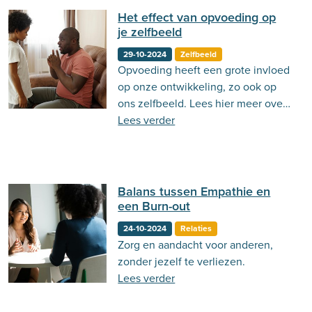
Het effect van opvoeding op
je zelfbeeld
29-10-2024
Zelfbeeld
Opvoeding heeft een grote invloed
op onze ontwikkeling, zo ook op
ons zelfbeeld. Lees hier meer over
het effect van opvoeding op je
Lees verder
zelfbeeld!
Balans tussen Empathie en
een Burn-out
24-10-2024
Relaties
Zorg en aandacht voor anderen,
zonder jezelf te verliezen.
Lees verder