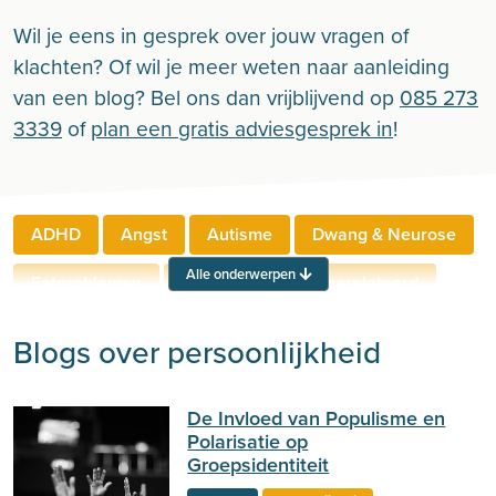
Wil je eens in gesprek over jouw vragen of
klachten? Of wil je meer weten naar aanleiding
van een blog? Bel ons dan vrijblijvend op
085 273
3339
of
plan een gratis adviesgesprek in
!
ADHD
Angst
Autisme
Dwang & Neurose
Alle onderwerpen
Eetproblemen
Relaties
Werkgerelateerd
Rouw & Verlies
Stress
Trauma
Zelfbeeld
Blogs over persoonlijkheid
Lichamelijke klachten
Ouderen
De Invloed van Populisme en
Neuropsychologie
Verslaving
Zingeving
Polarisatie op
Groepsidentiteit
Persoonlijkheid
Sport
Hechting
Welzijn