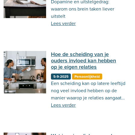
Dopamine en uitstelgedrag:
Behandeling
Actueel
Stemming
waarom ons brein taken liever
uitstelt
Psycholoog.nl
Emoties
Ouderschap
Lees verder
Communicatie
Hoe de scheiding van je
ouders invloed kan hebben
op je eigen relaties
5-9-2025
Persoonlijkheid
Een scheiding kan op latere leeftijd
nog veel invloed hebben op de
manier waarop je relaties aangaat
en onderhoudt. Lees er hier meer
Lees verder
over!