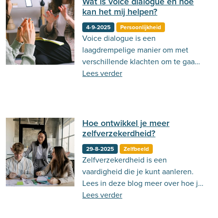
Wat is voice dialogue en hoe
kan het mij helpen?
4-9-2025
Persoonlijkheid
Voice dialogue is een
laagdrempelige manier om met
verschillende klachten om te gaan,
om zo meer balans te krijgen in het
Lees verder
leven.
Hoe ontwikkel je meer
zelfverzekerdheid?
29-8-2025
Zelfbeeld
Zelfverzekerdheid is een
vaardigheid die je kunt aanleren.
Lees in deze blog meer over hoe je
dit kan doen!
Lees verder