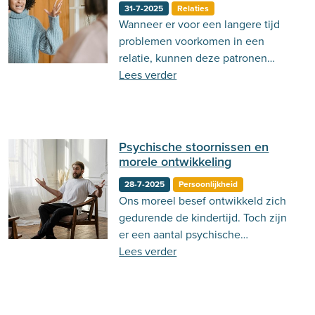
31-7-2025
Relaties
Wanneer er voor een langere tijd
problemen voorkomen in een
relatie, kunnen deze patronen
chronisch worden. Lees hier hoe je
Lees verder
deze kunt herkennen.
Psychische stoornissen en
morele ontwikkeling
28-7-2025
Persoonlijkheid
Ons moreel besef ontwikkeld zich
gedurende de kindertijd. Toch zijn
er een aantal psychische
stoornissen die invloed hebben op
Lees verder
de morele ontwikkeling. Lees hier
meer!