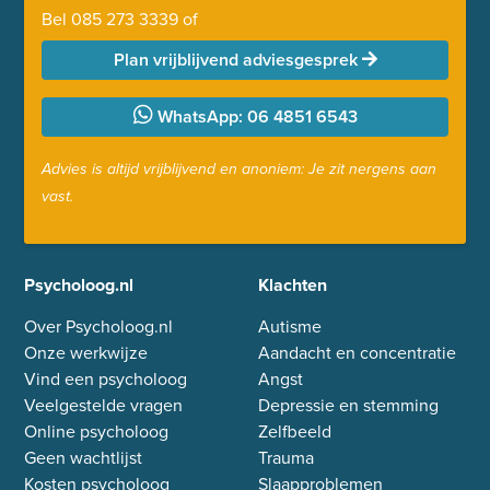
Bel
085 273 3339
of
Plan vrijblijvend adviesgesprek
WhatsApp: 06 4851 6543
Advies is altijd vrijblijvend en anoniem: Je zit nergens aan
vast.
Psycholoog.nl
Klachten
Over Psycholoog.nl
Autisme
Onze werkwijze
Aandacht en concentratie
Vind een psycholoog
Angst
Veelgestelde vragen
Depressie en stemming
Online psycholoog
Zelfbeeld
Geen wachtlijst
Trauma
Kosten psycholoog
Slaapproblemen