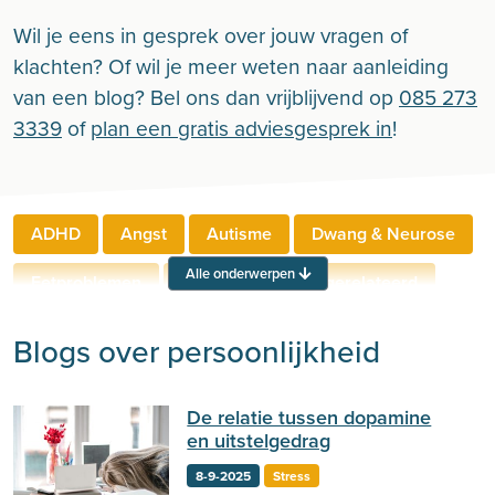
Wil je eens in gesprek over jouw vragen of
klachten? Of wil je meer weten naar aanleiding
van een blog? Bel ons dan vrijblijvend op
085 273
3339
of
plan een gratis adviesgesprek in
!
ADHD
Angst
Autisme
Dwang & Neurose
Alle onderwerpen
Eetproblemen
Relaties
Werkgerelateerd
Rouw & Verlies
Stress
Trauma
Zelfbeeld
Blogs over persoonlijkheid
Lichamelijke klachten
Ouderen
De relatie tussen dopamine
Neuropsychologie
Verslaving
Zingeving
en uitstelgedrag
Persoonlijkheid
Sport
Hechting
Welzijn
8-9-2025
Stress