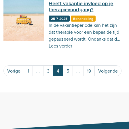
Heeft vakantie invloed op je
therapievoortgang?
25-7-2025
Behandeling
In de vakantieperiode kan het zijn
dat therapie voor een bepaalde tijd
gepauzeerd wordt. Ondanks dat dit
voor stress kan zorgen, kan dit ook
Lees verder
voordelen hebben. Lees er hier
meer over!
Vorige
1
...
3
4
5
...
19
Volgende