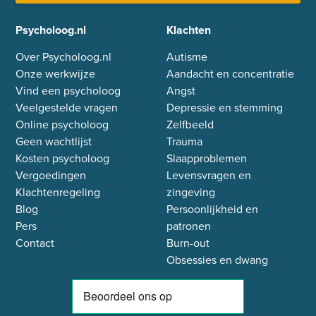
Psycholoog.nl
Klachten
Over Psycholoog.nl
Autisme
Onze werkwijze
Aandacht en concentratie
Vind een psycholoog
Angst
Veelgestelde vragen
Depressie en stemming
Online psycholoog
Zelfbeeld
Geen wachtlijst
Trauma
Kosten psycholoog
Slaapproblemen
Vergoedingen
Levensvragen en
Klachtenregeling
zingeving
Blog
Persoonlijkheid en
Pers
patronen
Contact
Burn-out
Obsessies en dwang