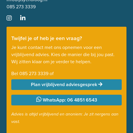
085 273 3339
Twijfel je of heb je een vraag?
Je kunt contact met ons opnemen voor een
vrijblijvend advies. Kies de manier die bij jou past.
Wij zitten klaar om je verder te helpen.
Bel
085 273 3339
of
Plan vrijblijvend adviesgesprek
WhatsApp: 06 4851 6543
Advies is altijd vrijblijvend en anoniem: Je zit nergens aan
vast.