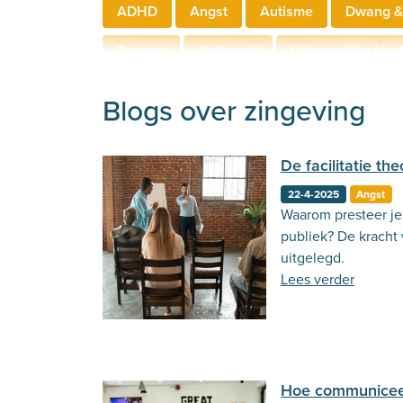
ADHD
Angst
Autisme
Dwang &
Trauma
Zelfbeeld
Lichamelijke klac
Hechting
Welzijn
Behandeling
Blogs over zingeving
De facilitatie the
22-4-2025
Angst
Waarom presteer je 
publiek? De kracht v
uitgelegd.
Lees verder
Hoe communiceer