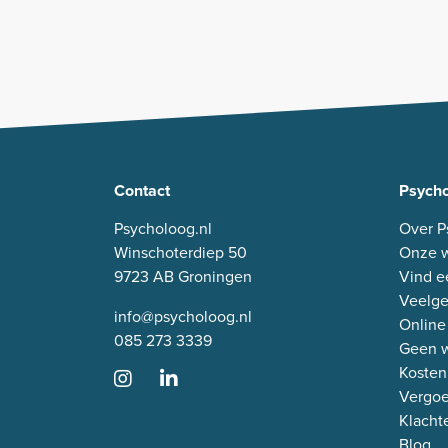
Contact
Psycho
Psycholoog.nl
Over P
Winschoterdiep 50
Onze w
9723 AB Groningen
Vind e
Veelge
info@psycholoog.nl
Online
085 273 3339
Geen w
Kosten
Vergo
Klacht
Blog