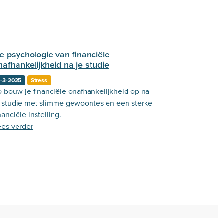
e psychologie van financiële
nafhankelijkheid na je studie
3-3-2025
Stress
o bouw je financiële onafhankelijkheid op na
e studie met slimme gewoontes en een sterke
nanciële instelling.
ees verder