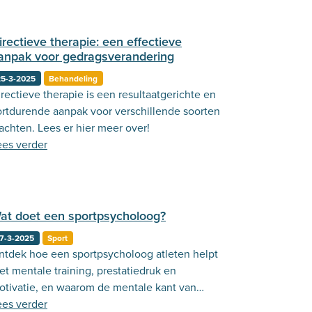
irectieve therapie: een effectieve
anpak voor gedragsverandering
25-3-2025
Behandeling
rectieve therapie is een resultaatgerichte en
ortdurende aanpak voor verschillende soorten
achten. Lees er hier meer over!
ees verder
at doet een sportpsycholoog?
7-3-2025
Sport
ntdek hoe een sportpsycholoog atleten helpt
et mentale training, prestatiedruk en
otivatie, en waarom de mentale kant van
ort net zo belangrijk is als de fysieke.
ees verder