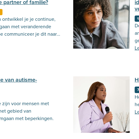
 partner of familie?
i
v
g
 ontwikkel je je continue,
1
D
 gaan met veranderende
a
e communiceer je dit naar
g
id
L
e van autisme-
H
H
 te zijn voor mensen met
h
 het gebied van
L
omgaan met beperkingen.