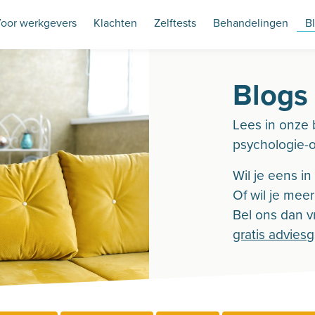
oor werkgevers
Klachten
Zelftests
Behandelingen
B
Blogs
Lees in onze 
psychologie-
Wil je eens i
Of wil je mee
Bel ons dan vr
gratis advies