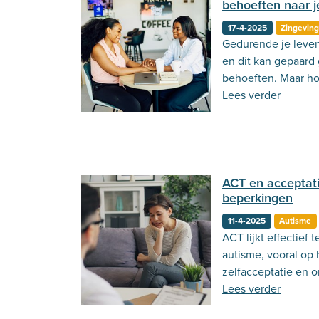
behoeften naar je
17-4-2025
Zingevin
Gedurende je leven
en dit kan gepaard
behoeften. Maar ho
je omgeving?
Lees verder
ACT en acceptati
beperkingen
11-4-2025
Autisme
ACT lijkt effectief
autisme, vooral op
zelfacceptatie en 
Lees verder