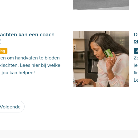
ijn.
lachten kan een coach
D
?
o
ing
pen om handvaten te bieden
Z
klachten. Lees hier bij welke
j
 jou kan helpen!
fi
L
Volgende