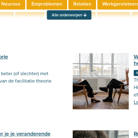
 Neurose
Eetproblemen
Relaties
Werkgerelateer
Alle onderwerpen
hten
Ouderen
Neuropsychologie
Verslaving
Actueel
Stemming
Psycholoog.nl
Emoties
Ou
orie
W
h
beter (of slechter) met
1
T
an de facilitatie theorie
Hi
ef
L
 je je veranderende
R