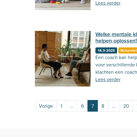
een hulpmiddel in z
Lees verder
Welke mentale k
helpen oplossen
14-3-2025
Behandel
Een coach kan hel
voor verschillende 
klachten een coach
Lees verder
Vorige
1
...
6
7
8
...
20