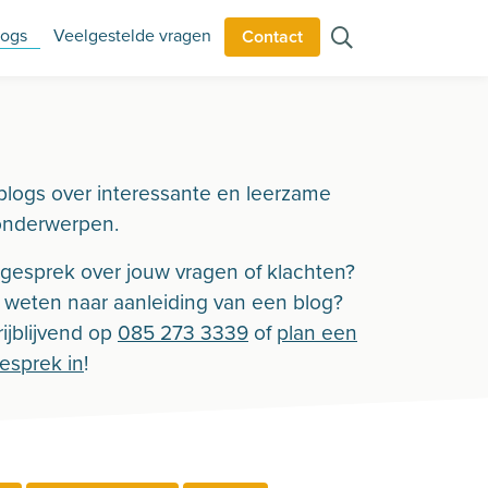
logs
Veelgestelde vragen
Contact
blogs over interessante en leerzame
onderwerpen.
n gesprek over jouw vragen of klachten?
r weten naar aanleiding van een blog?
ijblijvend op
085 273 3339
of
plan een
gesprek in
!