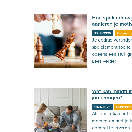
Hoe spelenderwi
aanleren je motiv
27-3-2025
Zingevin
Je gedrag verandere
spelelement toe te
opeens een stuk gr
Lees verder
Wat kan mindful
jou brengen?
18-3-2025
Oudersch
Als ouder kan het s
momenten met je k
oordeel te ervaren.