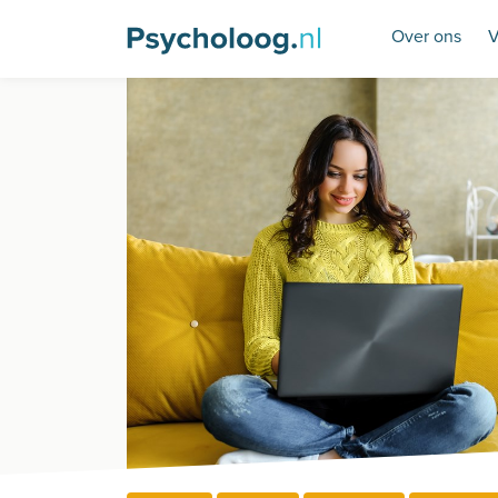
Over ons
V