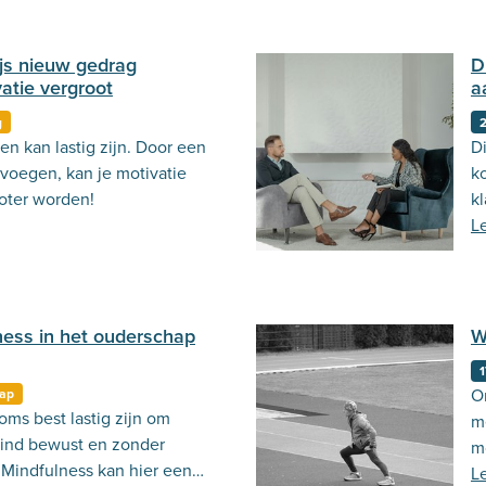
js nieuw gedrag
D
atie vergroot
a
g
n kan lastig zijn. Door een
Di
 voegen, kan je motivatie
k
oter worden!
kl
L
ness in het ouderschap
W
1
O
ap
oms best lastig zijn om
m
ind bewust en zonder
m
 Mindfulness kan hier een
sp
L