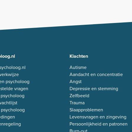
loog.nl
Klachten
sycholoog.nl
Autisme
erkwijze
Aandacht en concentratie
en psycholoog
Angst
stelde vragen
Depressie en stemming
 psycholoog
Zelfbeeld
achtlijst
Trauma
 psycholoog
Slaapproblemen
edingen
Levensvragen en zingeving
enregeling
Persoonlijkheid en patronen
Burn-out