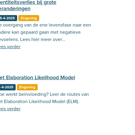
dentiteitsverlies bij grote
eranderingen
5-4-2025
Zingeving
e overgang van de ene levensfase naar een
ndere kan gepaard gaan met negatieve
evoelens. Lees hier meer over
entiteitsverlies.
ees verder
et Elaboration Likelihood Model
7-4-2025
Zingeving
oe werkt beïnvloeding? Leer de routes van
et Elaboration Likelihood Model (ELM).
ees verder