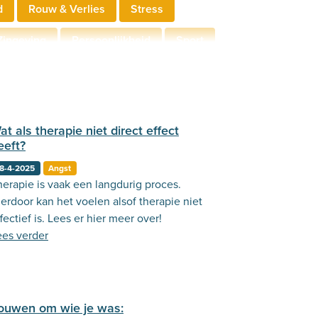
d
Rouw & Verlies
Stress
Zingeving
Persoonlijkheid
Sport
derschap
Communicatie
at als therapie niet direct effect
eeft?
8-4-2025
Angst
herapie is vaak een langdurig proces.
erdoor kan het voelen alsof therapie niet
fectief is. Lees er hier meer over!
ees verder
ouwen om wie je was: