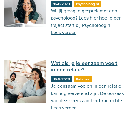
16-8-2023
Psycholoog.nl
Wil jij graag in gesprek met een
psycholoog? Lees hier hoe je een
traject start bij Psycholoog.nl!
Lees verder
Wat als je je eenzaam voelt
in een relatie?
15-8-2023
Relaties
Je eenzaam voelen in een relatie
kan erg vervelend zijn. De oorzaak
van deze eenzaamheid kan echter
verschillen. Lees er meer over in
Lees verder
deze blog!