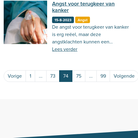
Angst voor terugkeer van
kanker
15-8-2023
Angst
De angst voor terugkeer van kanker
is erg reëel, maar deze
angstklachten kunnen een
belemmering zijn in het dagelijks
Lees verder
functioneren. Lees in deze blog
waarom de angst ervaren wordt en
welke behandelmogelijkheden er
Vorige
1
...
73
74
75
...
99
Volgende
zijn.