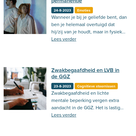
permanentie
24-8-2023
Emoties
Wanneer je bij je geliefde bent, dan
ben je helemaal overtuigd dat
hij/zij van je houdt, maar in fysieke
afwezigheid denk je dat je geliefde
Lees verder
helemaal niet van je houdt. Dat
klinkt best vreemd he! Problemen
met emotionele permanentie
kunnen hier een rol in spelen
Zwakbegaafdheid en LVB in
de GGZ
23-8-2023
Cognitieve stoornissen
Zwakbegaafdheid en lichte
mentale beperking vergen extra
aandacht in de GGZ. Het is lastig
om dit vast te stellen en vervolgens
Lees verder
te achterhalen of klachten hieruit
afkomstig zijn of uit comorbide