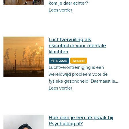
kom je daar achter?
Lees verder
Luchtvervuiling als
risicofactor voor mentale
klachten
16-8-2023
Actueel
Luchtverontreiniging is een
wereldwijd probleem voor de
fysieke gezondheid. Daarnaast is
luchtvervuiling ook een risicofactor
Lees verder
voor de ontwikkeling van
psychische klachten, blijkt uit
recent onderzoek.
Hoe plan je een afspraak bij
Psycholoog.nl?