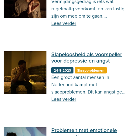
Vermijdingsgedrag is iets wat
Behandeling
Actueel
Stemming
regelmatig voorkomt, en kan lastig
zijn om mee om te gaan.
Psycholoog.nl
Emoties
Ouderschap
Acceptance en Commitment
Lees verder
Therapy kan hierbij helpen!
Communicatie
Slapeloosheid als voorspeller
voor depressie en angst
24-8-2023
Slaapproblemen
Een groot aantal mensen in
Nederland kampt met
slaapproblemen. Dit kan angstige
en depressieve gevoelens tot
Lees verder
gevolg hebben. Lees er hier meer
over!
Problemen met emotionele