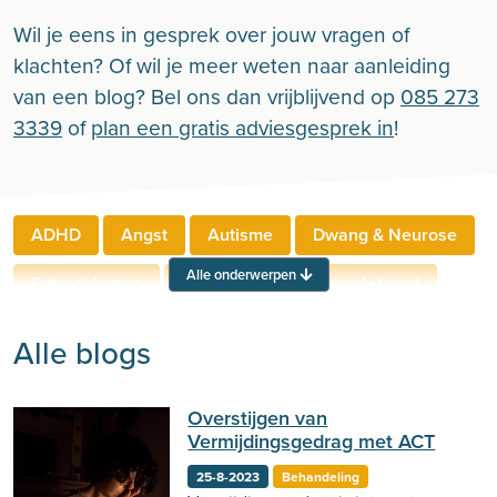
Wil je eens in gesprek over jouw vragen of
klachten? Of wil je meer weten naar aanleiding
van een blog? Bel ons dan vrijblijvend op
085 273
3339
of
plan een gratis adviesgesprek in
!
ADHD
Angst
Autisme
Dwang & Neurose
Alle onderwerpen
Eetproblemen
Relaties
Werkgerelateerd
Rouw & Verlies
Stress
Trauma
Zelfbeeld
Alle blogs
Lichamelijke klachten
Ouderen
Overstijgen van
Neuropsychologie
Verslaving
Zingeving
Vermijdingsgedrag met ACT
Persoonlijkheid
Sport
Hechting
Welzijn
25-8-2023
Behandeling