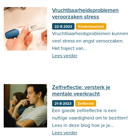
psychische stoornissen.
Vruchtbaarheidsproblemen
veroorzaken stress
22-8-2023
Kinderloosheid
Vruchtbaarheidsproblemen kunnen
veel stress en angst veroorzaken.
Het traject van
hormoonbehandelingen, veel
Lees verder
verdriet en de reacties van
vrienden en familie hebben hier
allemaal invloed op.
Zelfreflectie: versterk je
mentale veerkracht
21-8-2023
Zelfbeeld
Een goede zelfreflectie is een
nuttige vaardigheid om te bezitten!
Lees in deze blog hoe je je
zelfrelflectie vergroot.
Lees verder