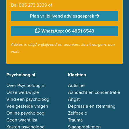
Bel
085 273 3339
of
Plan vrijblijvend adviesgesprek
WhatsApp: 06 4851 6543
Advies is altijd vrijblijvend en anoniem: Je zit nergens aan
vast.
Psycholoog.nl
Klachten
Over Psycholoog.nl
Autisme
Onze werkwijze
Aandacht en concentratie
Vind een psycholoog
Angst
Veelgestelde vragen
Depressie en stemming
Online psycholoog
Zelfbeeld
Geen wachtlijst
Trauma
Kosten psycholoog
Slaapproblemen