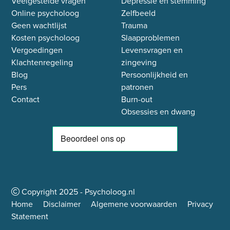
Veelgestelde vragen
Depressie en stemming
Online psycholoog
Zelfbeeld
Geen wachtlijst
Trauma
Kosten psycholoog
Slaapproblemen
Vergoedingen
Levensvragen en
Klachtenregeling
zingeving
Blog
Persoonlijkheid en
Pers
patronen
Contact
Burn-out
Obsessies en dwang
Copyright
2025
- Psycholoog.nl
Home
Disclaimer
Algemene voorwaarden
Privacy
Statement