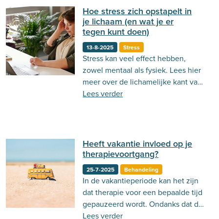
Hoe stress zich opstapelt in
je lichaam (en wat je er
tegen kunt doen)
13-8-2025
Stress
Stress kan veel effect hebben,
zowel mentaal als fysiek. Lees hier
meer over de lichamelijke kant van
stress.
Lees verder
Heeft vakantie invloed op je
therapievoortgang?
25-7-2025
Behandeling
In de vakantieperiode kan het zijn
dat therapie voor een bepaalde tijd
gepauzeerd wordt. Ondanks dat dit
voor stress kan zorgen, kan dit ook
Lees verder