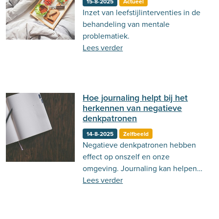
15-8-2025
Actueel
Inzet van leefstijlinterventies in de
behandeling van mentale
problematiek.
Lees verder
Hoe journaling helpt bij het
herkennen van negatieve
denkpatronen
14-8-2025
Zelfbeeld
Negatieve denkpatronen hebben
effect op onszelf en onze
omgeving. Journaling kan helpen
om gedachten op papier te zetten
Lees verder
en hierop te reflecteren.