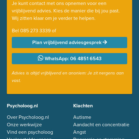
Je kunt contact met ons opnemen voor een
vrijblijvend advies. Kies de manier die bij jou past.
Wij zitten klaar om je verder te helpen.
Bel
085 273 3339
of
Plan vrijblijvend adviesgesprek
WhatsApp: 06 4851 6543
Advies is altijd vrijblijvend en anoniem: Je zit nergens aan
vast.
Psycholoog.nl
Klachten
Over Psycholoog.nl
Autisme
Onze werkwijze
Aandacht en concentratie
Vind een psycholoog
Angst