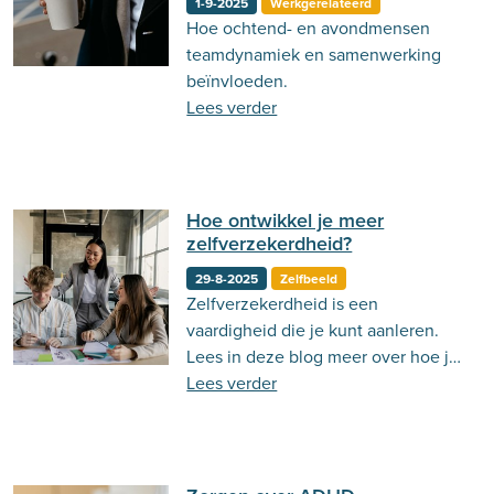
1-9-2025
Werkgerelateerd
Hoe ochtend- en avondmensen
Behandeling
Actueel
Stemming
teamdynamiek en samenwerking
Psycholoog.nl
Emoties
Ouderschap
beïnvloeden.
Lees verder
Communicatie
Hoe ontwikkel je meer
zelfverzekerdheid?
29-8-2025
Zelfbeeld
Zelfverzekerdheid is een
vaardigheid die je kunt aanleren.
Lees in deze blog meer over hoe je
dit kan doen!
Lees verder