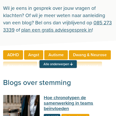
Wil je eens in gesprek over jouw vragen of
klachten? Of wil je meer weten naar aanleiding
van een blog? Bel ons dan vrijblijvend op
085 273
3339
of
plan een gratis adviesgesprek in
!
ADHD
Angst
Autisme
Dwang & Neurose
Alle onderwerpen
Eetproblemen
Relaties
Werkgerelateerd
Rouw & Verlies
Stress
Trauma
Zelfbeeld
Blogs over stemming
Lichamelijke klachten
Ouderen
Hoe chronotypen de
Neuropsychologie
Verslaving
Zingeving
samenwerking in teams
beïnvloeden
Persoonlijkheid
Sport
Hechting
Welzijn