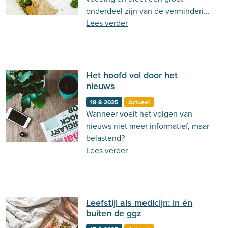
onderdeel zijn van de vermindering
van angstklachten. Daarnaast kan
Lees verder
voeding angstklachten verergeren.
Lees hier meer!
Het hoofd vol door het
nieuws
18-8-2025
Actueel
Wanneer voelt het volgen van
nieuws niet meer informatief, maar
belastend?
Lees verder
Leefstijl als medicijn: in én
buiten de ggz