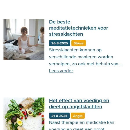
De beste
meditatietechnieken voor
stressklachten
26-8-2025
Stress
Stressklachten kunnen op
verschillende manieren worden
verholpen, zo ook met behulp van
meditatie. Lees in deze blog over
Lees verder
de verschillende meditatie
technieken!
Het effect van voeding en
dieet op angstklachten
21-8-2025
Angst
Naast therapie en medicatie kan
voeding en dieet een groot