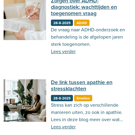
Zorgen over ADHD-
diagnostiek: wachttijden en
toegenomen vraag
28-8-2025
ADHD
De vraag naar ADHD-onderzoek en
behandeling is de afgelopen jaren
sterk toegenomen.
Lees verder
De link tussen apathie en
stressklachten
28-8-2025
Emoties
Stress kan zich op verschillende
manieren uiten, zo ook in apathie.
Lees in deze blog meer over wat
apathie is en wat de link is met
Lees verder
stress.